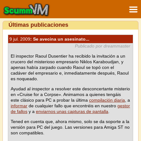
Últimas publicaciones
9 jul. 2009
: Se avecina un asesinato...
Publicado por dreammaster
El inspector Raoul Dusentier ha recibido la invitación a un
crucero del misterioso empresario Niklos Karaboudjan, y
apenas había zarpado cuando Raoul se topó con el
cadáver del empresario e, inmediatamente después, Raoul
es noqueado.
Ayudad al inspector a resolver este desconcertante misterio
en «Cruise for a Corpse». Animamos a quienes tengáis
este clásico para PC a probar la última
compilación diaria
, a
informar
de cualquier fallo que encontréis en nuestro
gestor
de fallos
y a
enviarnos unas capturas de pantalla
.
Tened en cuenta que, ahora mismo, solo se da soporte a la
versión para PC del juego. Las versiones para Amiga ST no
son compatibles.