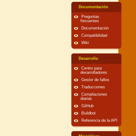
Documentación
Preguntas
frecuentes
Documentación
Compatibilidad
Wiki
Desarrollo
Centro para
desarrolladores
Gestor de fallos
Traducciones
Compilaciones
diarias
GitHub
Buildbot
Referencia de la API