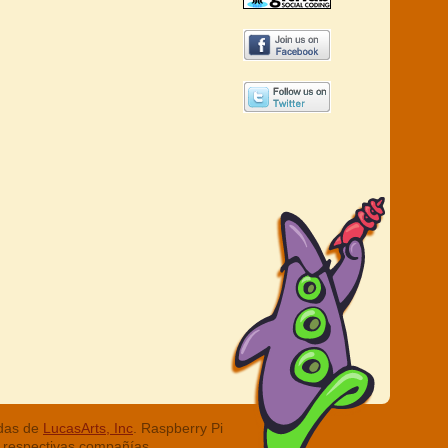
adas de
LucasArts, Inc
. Raspberry Pi
 respectivas compañías.