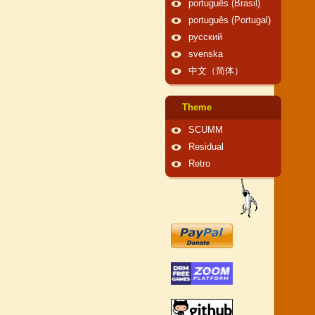
português (Brasil)
português (Portugal)
русский
svenska
中文（简体）
Theme
SCUMM
Residual
Retro