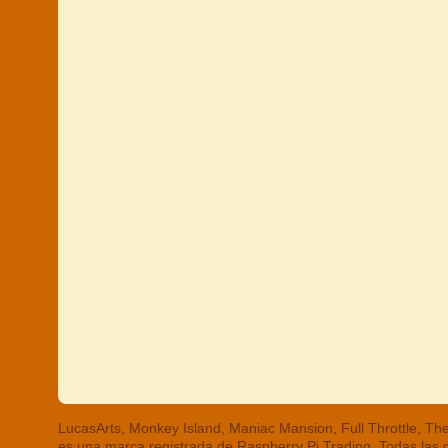
LucasArts, Monkey Island, Maniac Mansion, Full Throttle, 
es una marca registrada de Raspberry Pi Trading. Todas las