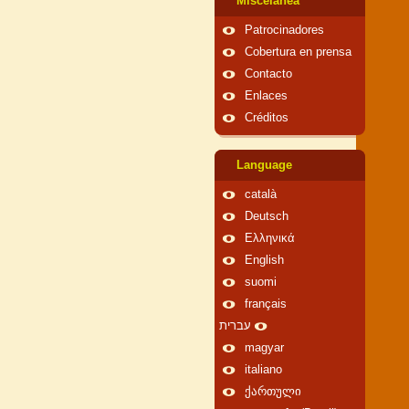
Miscelánea
Patrocinadores
Cobertura en prensa
Contacto
Enlaces
Créditos
Language
català
Deutsch
Ελληνικά
English
suomi
français
עברית
magyar
italiano
ქართული