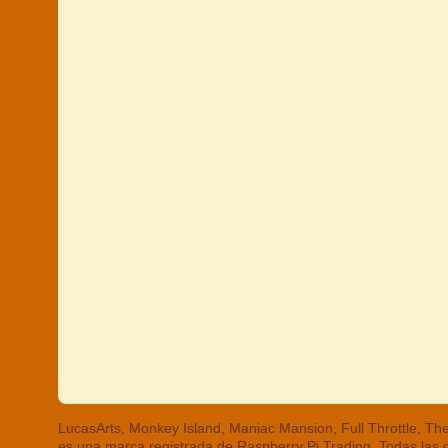
LucasArts, Monkey Island, Maniac Mansion, Full Throttle, 
es una marca registrada de Raspberry Pi Trading. Todas las