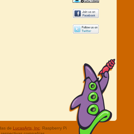
adas de
LucasArts, Inc
. Raspberry Pi
 respectivas compañías.