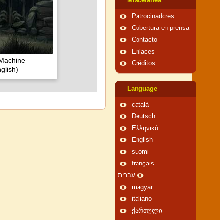
Miscelánea
Patrocinadores
Cobertura en prensa
Contacto
Enlaces
 Machine
Créditos
glish)
Language
català
Deutsch
Ελληνικά
English
suomi
français
עברית
magyar
italiano
ქართული