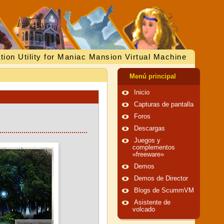
tion Utility for Maniac Mansion Virtual Machine
Menú principal
Inicio
Capturas de pantalla
Foros
Descargas
Juegos y
complementos
«freeware»
Demos
Demos de Director
Blogs de ScummVM
Asistente de
volcado