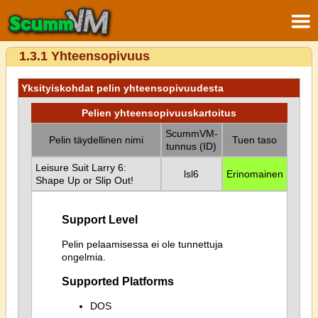
1.3.1 Yhteensopivuus
Yksityiskohdat pelin yhteensopivuudesta
Pelien yhteensopivuuskartoitus
ScummVM-
Pelin täydellinen nimi
Tuen taso
tunnus (ID)
Leisure Suit Larry 6:
lsl6
Erinomainen
Shape Up or Slip Out!
Support Level
Pelin pelaamisessa ei ole tunnettuja
ongelmia.
Supported Platforms
DOS