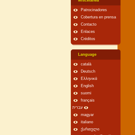
Miscelánea
Patrocinadores
Cobertura en prensa
Contacto
Enlaces
Créditos
Language
català
Deutsch
Ελληνικά
English
suomi
français
עברית
magyar
italiano
ქართული