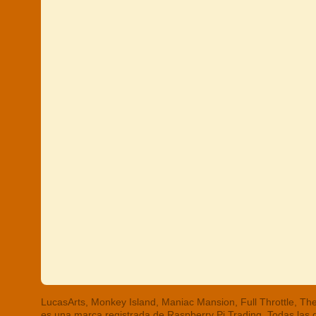
LucasArts, Monkey Island, Maniac Mansion, Full Throttle, 
es una marca registrada de Raspberry Pi Trading. Todas las