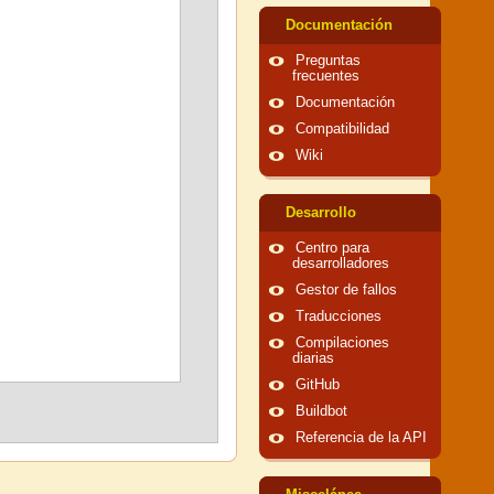
Documentación
Preguntas
frecuentes
Documentación
Compatibilidad
Wiki
Desarrollo
Centro para
desarrolladores
Gestor de fallos
Traducciones
Compilaciones
diarias
GitHub
Buildbot
Referencia de la API