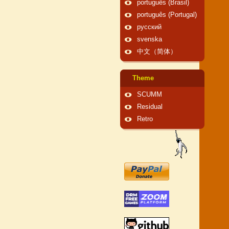
português (Brasil)
português (Portugal)
русский
svenska
中文（简体）
Theme
SCUMM
Residual
Retro