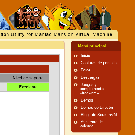
tion Utility for Maniac Mansion Virtual Machine
Menú principal
Inicio
Capturas de pantalla
Foros
Nivel de soporte
Descargas
Juegos y
Excelente
complementos
«freeware»
Demos
Demos de Director
Blogs de ScummVM
Asistente de
volcado