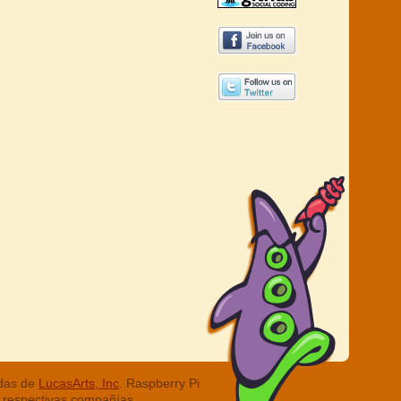
adas de
LucasArts, Inc
. Raspberry Pi
 respectivas compañías.