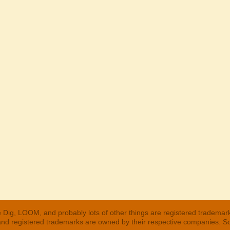
 Dig, LOOM, and probably lots of other things are registered trademar
 and registered trademarks are owned by their respective companies. S