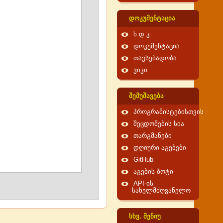
დოკუმენტაცია
ხ.დ.კ.
დოკუმენტაცია
თავსებადობა
ვიკი
შემუშავება
პროგრამისტებისთვის
შეცდომების სია
თარგმანები
დღიური აგებები
GitHub
აგების ბოტი
API-ის
სახელმძღვანელო
სხვ. მენიუ