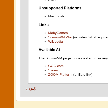
Unsupported Platforms
Macintosh
Links
MobyGames
ScummVM Wiki
(includes list of require
Wikipedia
Available At
The ScummVM project does not endorse any ind
GOG.com
Steam
ZOOM Platform
(affiliate link)
« უკან