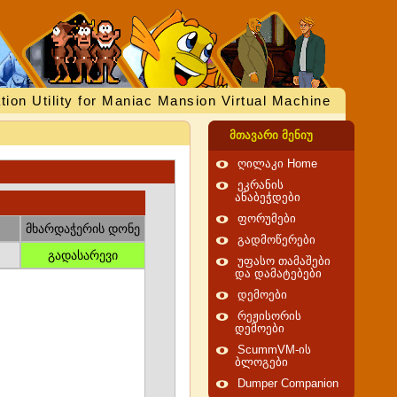
tion Utility for Maniac Mansion Virtual Machine
მთავარი მენიუ
ღილაკი Home
ეკრანის
ანაბეჭდები
ფორუმები
მხარდაჭერის დონე
გადმოწერები
გადასარევი
უფასო თამაშები
და დამატებები
დემოები
რეჟისორის
დემოები
ScummVM-ის
ბლოგები
Dumper Companion