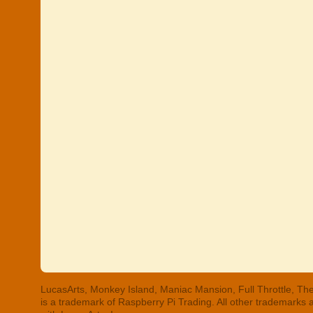
LucasArts, Monkey Island, Maniac Mansion, Full Throttle, The
is a trademark of Raspberry Pi Trading. All other trademarks