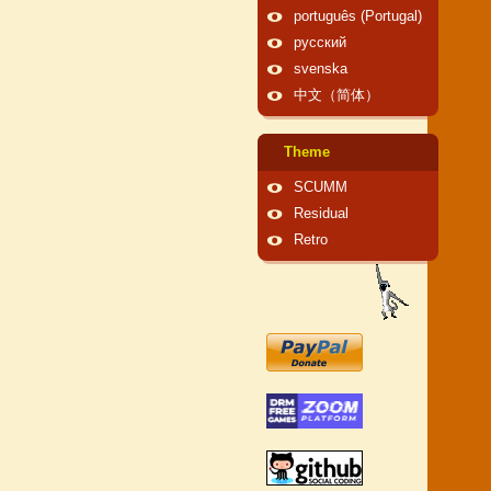
português (Portugal)
русский
svenska
中文（简体）
Theme
SCUMM
Residual
Retro