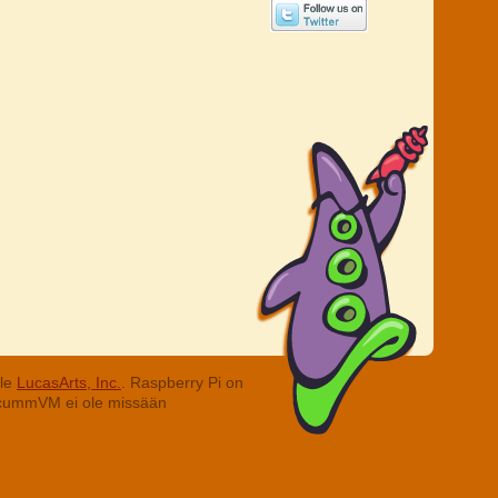
lle
LucasArts, Inc.
. Raspberry Pi on
. ScummVM ei ole missään