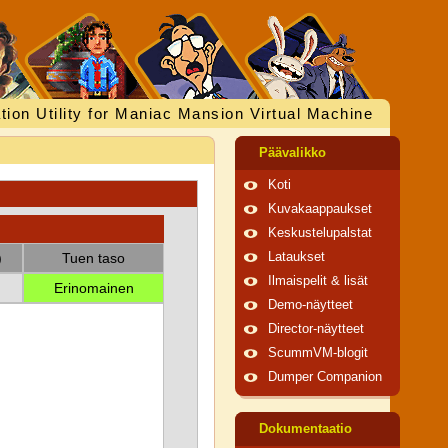
tion Utility for Maniac Mansion Virtual Machine
Päävalikko
Koti
Kuvakaappaukset
Keskustelupalstat
)
Tuen taso
Lataukset
Ilmaispelit & lisät
Erinomainen
Demo-näytteet
Director-näytteet
ScummVM-blogit
Dumper Companion
Dokumentaatio