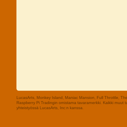
LucasArts, Monkey Island, Maniac Mansion, Full Throttle, The
Raspberry Pi Tradingin omistama tavaramerkki. Kaikki muut tav
yhteistyössä LucasArts, Inc:n kanssa.