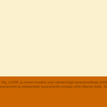
 Dig, LOOM, ja monet muutkin ovat rekisteröityjä tavaramerkkejä yhtiö
aramerkit ja rekisteröidyt tavaramerkit omistaa niihin liittyvät yhtiöt