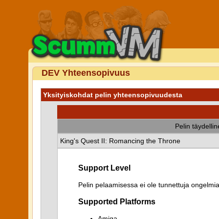
DEV Yhteensopivuus
Yksityiskohdat pelin yhteensopivuudesta
Pelin täydelli
King's Quest II: Romancing the Throne
Support Level
Pelin pelaamisessa ei ole tunnettuja ongelmia
Supported Platforms
Amiga