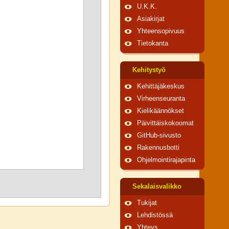
U.K.K.
Asiakirjat
Yhteensopivuus
Tietokanta
Kehitystyö
Kehittäjäkeskus
Virheenseuranta
Kielikäännökset
Päivittäiskokoomat
GitHub-sivusto
Rakennusbotti
Ohjelmointirajapinta
Sekalaisvalikko
Tukijat
Lehdistössä
Yhteys