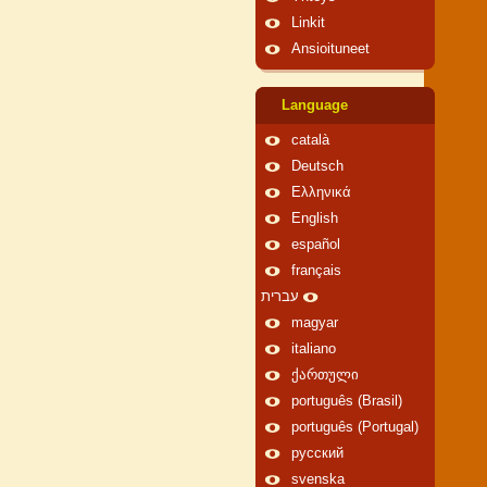
Linkit
Ansioituneet
Language
català
Deutsch
Ελληνικά
English
español
français
עברית
magyar
italiano
ქართული
português (Brasil)
português (Portugal)
русский
svenska