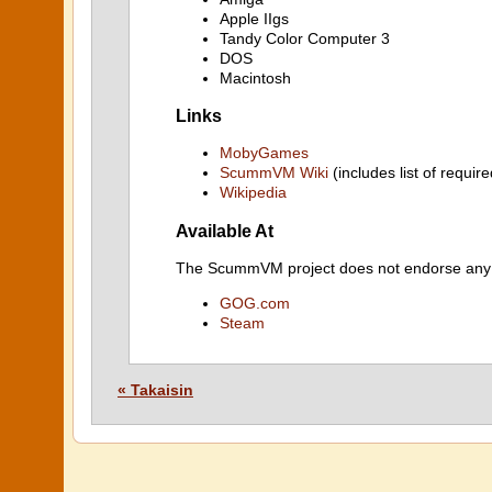
Apple IIgs
Tandy Color Computer 3
DOS
Macintosh
Links
MobyGames
ScummVM Wiki
(includes list of require
Wikipedia
Available At
The ScummVM project does not endorse any ind
GOG.com
Steam
« Takaisin