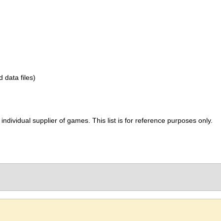
d data files)
ividual supplier of games. This list is for reference purposes only.