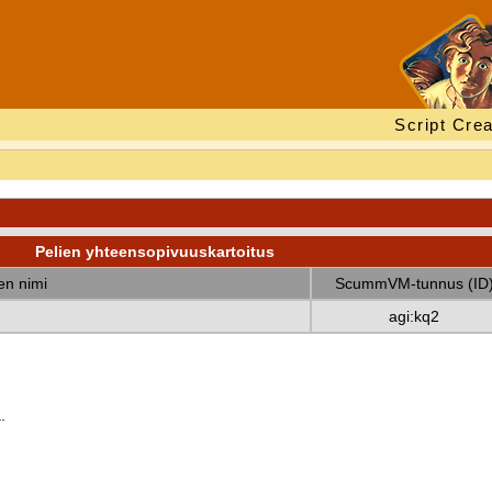
Script Crea
Pelien yhteensopivuuskartoitus
nen nimi
ScummVM-tunnus (ID
agi:kq2
.