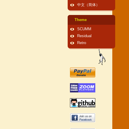
中文（简体）
Theme
SCUMM
Residual
Retro