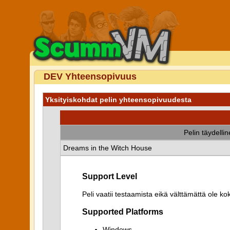
DEV Yhteensopivuus
Yksityiskohdat pelin yhteensopivuudesta
Pelin täydelli
Dreams in the Witch House
Support Level
Peli vaatii testaamista eikä välttämättä ole k
Supported Platforms
Windows