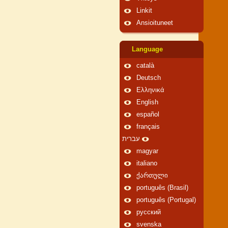
Linkit
Ansioituneet
Language
català
Deutsch
Ελληνικά
English
español
français
עברית
magyar
italiano
ქართული
português (Brasil)
português (Portugal)
русский
svenska