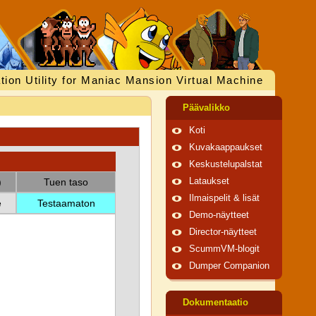
tion Utility for Maniac Mansion Virtual Machine
Päävalikko
Koti
Kuvakaappaukset
Keskustelupalstat
)
Tuen taso
Lataukset
Ilmaispelit & lisät
e
Testaamaton
Demo-näytteet
Director-näytteet
ScummVM-blogit
Dumper Companion
Dokumentaatio