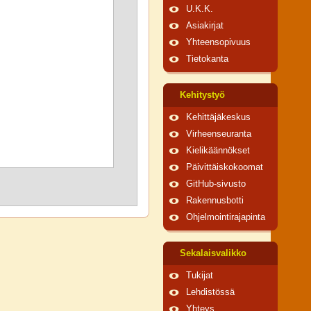
U.K.K.
Asiakirjat
Yhteensopivuus
Tietokanta
Kehitystyö
Kehittäjäkeskus
Virheenseuranta
Kielikäännökset
Päivittäiskokoomat
GitHub-sivusto
Rakennusbotti
Ohjelmointirajapinta
Sekalaisvalikko
Tukijat
Lehdistössä
Yhteys