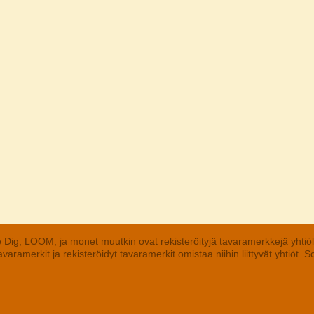
 Dig, LOOM, ja monet muutkin ovat rekisteröityjä tavaramerkkejä yhtiö
aramerkit ja rekisteröidyt tavaramerkit omistaa niihin liittyvät yhtiöt