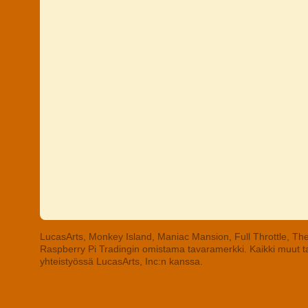
LucasArts, Monkey Island, Maniac Mansion, Full Throttle, The
Raspberry Pi Tradingin omistama tavaramerkki. Kaikki muut tav
yhteistyössä LucasArts, Inc:n kanssa.