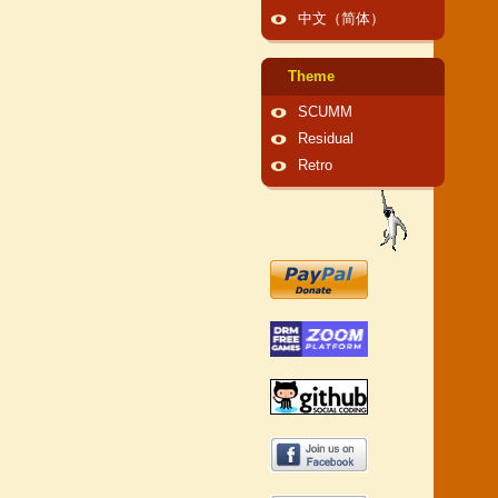
中文（简体）
Theme
SCUMM
Residual
Retro