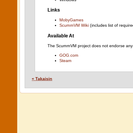
Links
MobyGames
ScummVM Wiki
(includes list of require
Available At
The ScummVM project does not endorse any ind
GOG.com
Steam
« Takaisin