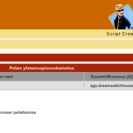
Script Crea
Pelien yhteensopivuuskartoitus
nen nimi
ScummVM-tunnus (ID
ags:dreamswitchhous
okonaan pelattavissa