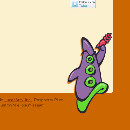
lle
LucasArts, Inc.
. Raspberry Pi on
. ScummVM ei ole missään