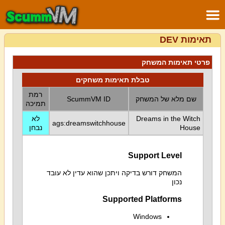
תאימות DEV
פרטי תאימות המשחק
טבלת תאימות משחקים
רמת
שם מלא של המשחק
ScummVM ID
תמיכה
Dreams in the Witch
לא
ags:dreamswitchhouse
House
נבחן
Support Level
המשחק דורש בדיקה ויתכן שהוא עדין לא עובד
נכון
Supported Platforms
Windows