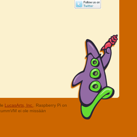
lle
LucasArts, Inc.
. Raspberry Pi on
. ScummVM ei ole missään