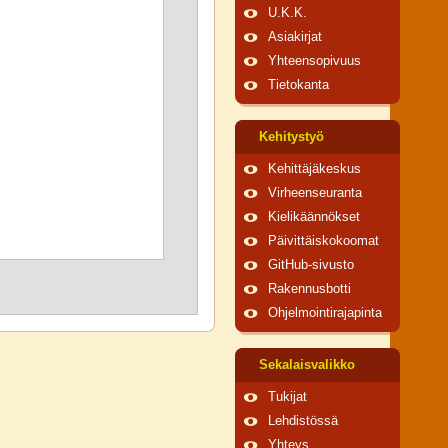
U.K.K.
Asiakirjat
Yhteensopivuus
Tietokanta
Kehitystyö
Kehittäjäkeskus
Virheenseuranta
Kielikäännökset
Päivittäiskokoomat
GitHub-sivusto
Rakennusbotti
Ohjelmointirajapinta
Sekalaisvalikko
Tukijat
Lehdistössä
Yhteys