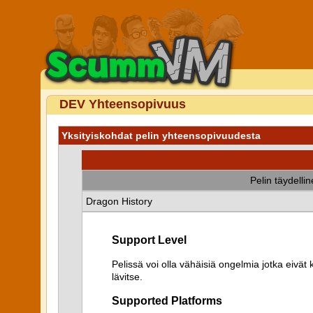
DEV Yhteensopivuus
Yksityiskohdat pelin yhteensopivuudesta
Pelin täydelli
Dragon History
Support Level
Pelissä voi olla vähäisiä ongelmia jotka eiv
lävitse.
Supported Platforms