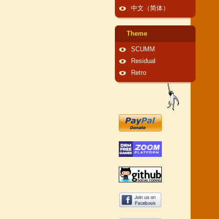
中文（简体）
Theme
SCUMM
Residual
Retro