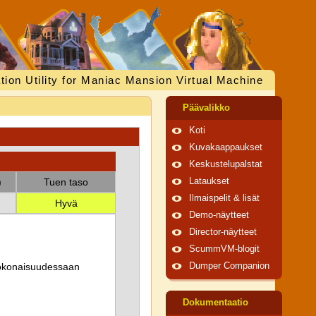
tion Utility for Maniac Mansion Virtual Machine
Päävalikko
Koti
Kuvakaappaukset
Keskustelupalstat
)
Tuen taso
Lataukset
Ilmaispelit & lisät
Hyvä
Demo-näytteet
Director-näytteet
ScummVM-blogit
 kokonaisuudessaan
Dumper Companion
Dokumentaatio