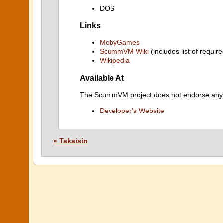
DOS
Links
MobyGames
ScummVM Wiki
(includes list of require
Wikipedia
Available At
The ScummVM project does not endorse any ind
Developer's Website
« Takaisin