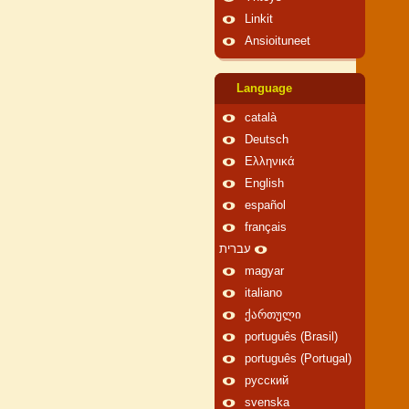
Linkit
Ansioituneet
Language
català
Deutsch
Ελληνικά
English
español
français
עברית
magyar
italiano
ქართული
português (Brasil)
português (Portugal)
русский
svenska