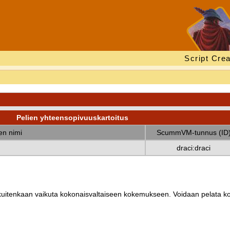
Script Crea
Pelien yhteensopivuuskartoitus
nen nimi
ScummVM-tunnus (ID
draci:draci
ät kuitenkaan vaikuta kokonaisvaltaiseen kokemukseen. Voidaan pelata