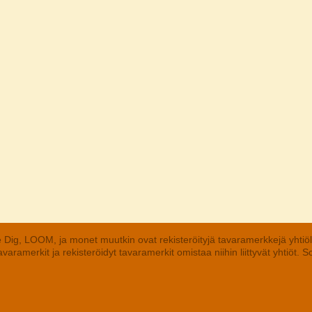
 Dig, LOOM, ja monet muutkin ovat rekisteröityjä tavaramerkkejä yhtiö
aramerkit ja rekisteröidyt tavaramerkit omistaa niihin liittyvät yhtiöt