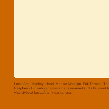
LucasArts, Monkey Island, Maniac Mansion, Full Throttle, The
Raspberry Pi Tradingin omistama tavaramerkki. Kaikki muut tav
yhteistyössä LucasArts, Inc:n kanssa.