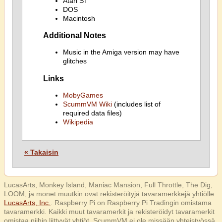
Atari ST
DOS
Macintosh
Additional Notes
Music in the Amiga version may have
glitches
Links
MobyGames
ScummVM Wiki
(includes list of
required data files)
Wikipedia
« Takaisin
LucasArts, Monkey Island, Maniac Mansion, Full Throttle, The Dig,
LOOM, ja monet muutkin ovat rekisteröityjä tavaramerkkejä yhtiölle
LucasArts, Inc.
. Raspberry Pi on Raspberry Pi Tradingin omistama
tavaramerkki. Kaikki muut tavaramerkit ja rekisteröidyt tavaramerkit
omistaa niihin liittyvät yhtiöt. ScummVM ei ole missään yhteistyössä