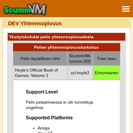
DEV Yhteensopivuus
Yksityiskohdat pelin yhteensopivuudesta
Pelien yhteensopivuuskartoitus
ScummVM-
Pelin täydellinen nimi
Tuen taso
tunnus (ID)
Hoyle's Official Book of
sci:hoyle2
Erinomainen
Games: Volume 2
Support Level
Pelin pelaamisessa ei ole tunnettuja
ongelmia.
Supported Platforms
Amiga