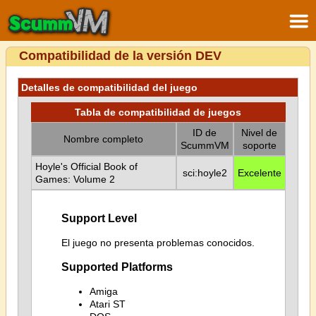
Compatibilidad de la versión DEV
Detalles de compatibilidad del juego
Tabla de compatibilidad de juegos
ID de
Nivel de
Nombre completo
ScummVM
soporte
Hoyle's Official Book of
sci:hoyle2
Excelente
Games: Volume 2
Support Level
El juego no presenta problemas conocidos.
Supported Platforms
Amiga
Atari ST