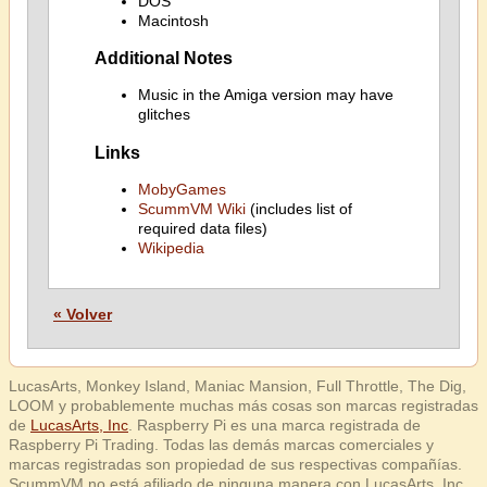
DOS
Macintosh
Additional Notes
Music in the Amiga version may have
glitches
Links
MobyGames
ScummVM Wiki
(includes list of
required data files)
Wikipedia
« Volver
LucasArts, Monkey Island, Maniac Mansion, Full Throttle, The Dig,
LOOM y probablemente muchas más cosas son marcas registradas
de
LucasArts, Inc
. Raspberry Pi es una marca registrada de
Raspberry Pi Trading. Todas las demás marcas comerciales y
marcas registradas son propiedad de sus respectivas compañías.
ScummVM no está afiliado de ninguna manera con LucasArts, Inc.