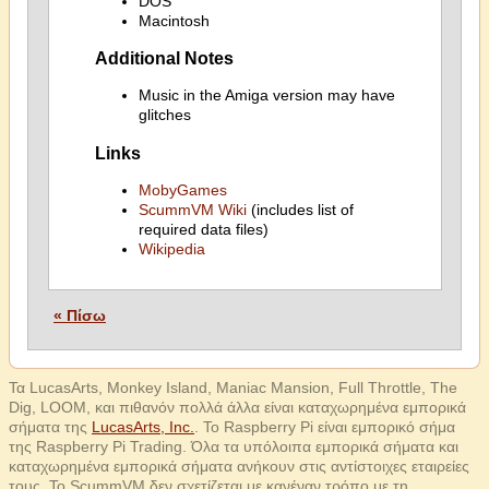
DOS
Macintosh
Additional Notes
Music in the Amiga version may have
glitches
Links
MobyGames
ScummVM Wiki
(includes list of
required data files)
Wikipedia
« Πίσω
Τα LucasArts, Monkey Island, Maniac Mansion, Full Throttle, The
Dig, LOOM, και πιθανόν πολλά άλλα είναι καταχωρημένα εμπορικά
σήματα της
LucasArts, Inc.
. Το Raspberry Pi είναι εμπορικό σήμα
της Raspberry Pi Trading. Όλα τα υπόλοιπα εμπορικά σήματα και
καταχωρημένα εμπορικά σήματα ανήκουν στις αντίστοιχες εταιρείες
τους. Το ScummVM δεν σχετίζεται με κανέναν τρόπο με τη