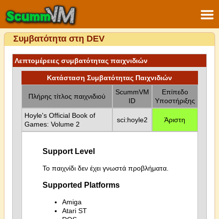
Συμβατότητα στη DEV
Λεπτομέρειες συμβατότητας παιχνιδιών
Κατάσταση Συμβατότητας Παιχνιδιών
ScummVM
Επίπεδο
Πλήρης τίτλος παιχνιδιού
ID
Υποστήριξης
Hoyle's Official Book of
sci:hoyle2
Άριστη
Games: Volume 2
Support Level
Το παιχνίδι δεν έχει γνωστά προβλήματα.
Supported Platforms
Amiga
Atari ST