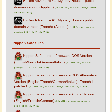
Hi-Res Adventure #1: Mystery House - public
domain version (Apple II)
(58 KiB .zip, viimeisin päivitys: 2016-
03-25,
sha256
)
Hi-Res Adventure #1: Mystery House - public
domain version (French) (Apple II)
(138 KiB .zip, viimeisin
päivitys: 2022-05-31,
sha256
)
Nippon Safes, Inc.
Nippon Safes, Inc. - Freeware DOS Version
(English/French/German/Italian)
(1.9 MiB .zip, viimeisin
päivitys: 2021-03-13,
sha256
)
Nippon Safes, Inc. - Freeware DOS Alternative
Version (English/French/German/Italian). French is
patched.
(1.9 MiB .zip, viimeisin päivitys: 2023-11-24,
sha256
)
Nippon Safes, Inc. - Freeware Amiga Version
(English/French/German)
(3.5 MiB .zip, viimeisin päivitys:
2021-03-13,
sha256
)