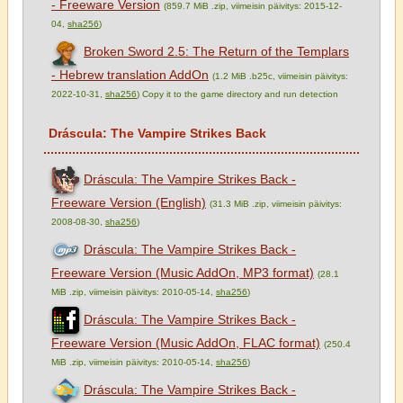
- Freeware Version
(859.7 MiB .zip, viimeisin päivitys: 2015-12-
04,
sha256
)
Broken Sword 2.5: The Return of the Templars
- Hebrew translation AddOn
(1.2 MiB .b25c, viimeisin päivitys:
2022-10-31,
sha256
) Copy it to the game directory and run detection
Dráscula: The Vampire Strikes Back
Dráscula: The Vampire Strikes Back -
Freeware Version (English)
(31.3 MiB .zip, viimeisin päivitys:
2008-08-30,
sha256
)
Dráscula: The Vampire Strikes Back -
Freeware Version (Music AddOn, MP3 format)
(28.1
MiB .zip, viimeisin päivitys: 2010-05-14,
sha256
)
Dráscula: The Vampire Strikes Back -
Freeware Version (Music AddOn, FLAC format)
(250.4
MiB .zip, viimeisin päivitys: 2010-05-14,
sha256
)
Dráscula: The Vampire Strikes Back -