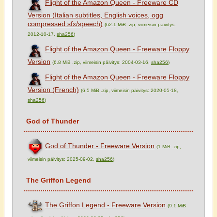
Flight of the Amazon Queen - Freeware CD
Version (Italian subtitles, English voices, ogg
compressed sfx/speech)
(62.1 MiB .zip, viimeisin päivitys:
2012-10-17,
sha256
)
Flight of the Amazon Queen - Freeware Floppy
Version
(6.8 MiB .zip, viimeisin päivitys: 2004-03-16,
sha256
)
Flight of the Amazon Queen - Freeware Floppy
Version (French)
(6.5 MiB .zip, viimeisin päivitys: 2020-05-18,
sha256
)
God of Thunder
God of Thunder - Freeware Version
(1 MiB .zip,
viimeisin päivitys: 2025-09-02,
sha256
)
The Griffon Legend
The Griffon Legend - Freeware Version
(9.1 MiB