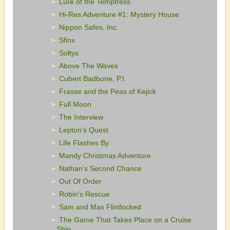
Lure of the Temptress
Hi-Res Adventure #1: Mystery House
Nippon Safes, Inc.
Sfinx
Sołtys
Above The Waves
Cubert Badbone, P.I.
Frasse and the Peas of Kejick
Full Moon
The Interview
Lepton's Quest
Life Flashes By
Mandy Christmas Adventure
Nathan's Second Chance
Out Of Order
Robin's Rescue
Sam and Max Flintlocked
The Game That Takes Place on a Cruise
Ship