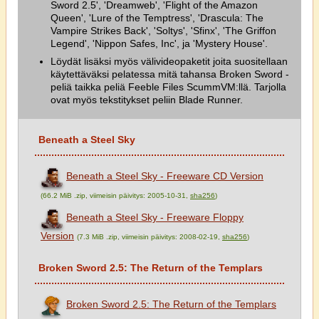
Sword 2.5', 'Dreamweb', 'Flight of the Amazon
Queen', 'Lure of the Temptress', 'Drascula: The
Vampire Strikes Back', 'Soltys', 'Sfinx', 'The Griffon
Legend', 'Nippon Safes, Inc', ja 'Mystery House'.
Löydät lisäksi myös välivideopaketit joita suositellaan
käytettäväksi pelatessa mitä tahansa Broken Sword -
peliä taikka peliä Feeble Files ScummVM:llä. Tarjolla
ovat myös tekstitykset peliin Blade Runner.
Beneath a Steel Sky
Beneath a Steel Sky - Freeware CD Version
(66.2 MiB .zip, viimeisin päivitys: 2005-10-31,
sha256
)
Beneath a Steel Sky - Freeware Floppy
Version
(7.3 MiB .zip, viimeisin päivitys: 2008-02-19,
sha256
)
Broken Sword 2.5: The Return of the Templars
Broken Sword 2.5: The Return of the Templars