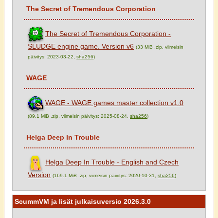
The Secret of Tremendous Corporation
The Secret of Tremendous Corporation -
SLUDGE engine game. Version v6
(33 MiB .zip, viimeisin
päivitys: 2023-03-22,
sha256
)
WAGE
WAGE - WAGE games master collection v1.0
(89.1 MiB .zip, viimeisin päivitys: 2025-08-24,
sha256
)
Helga Deep In Trouble
Helga Deep In Trouble - English and Czech
Version
(169.1 MiB .zip, viimeisin päivitys: 2020-10-31,
sha256
)
ScummVM ja lisät julkaisuversio 2026.3.0