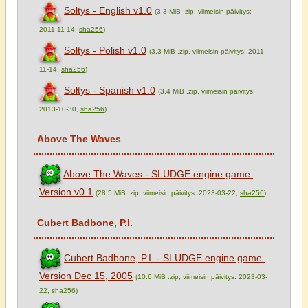
Sołtys - English v1.0
(3.3 MiB .zip, viimeisin päivitys:
2011-11-14,
sha256
)
Sołtys - Polish v1.0
(3.3 MiB .zip, viimeisin päivitys: 2011-
11-14,
sha256
)
Sołtys - Spanish v1.0
(3.4 MiB .zip, viimeisin päivitys:
2013-10-30,
sha256
)
Above The Waves
Above The Waves - SLUDGE engine game.
Version v0.1
(28.5 MiB .zip, viimeisin päivitys: 2023-03-22,
sha256
)
Cubert Badbone, P.I.
Cubert Badbone, P.I. - SLUDGE engine game.
Version Dec 15, 2005
(10.6 MiB .zip, viimeisin päivitys: 2023-03-
22,
sha256
)