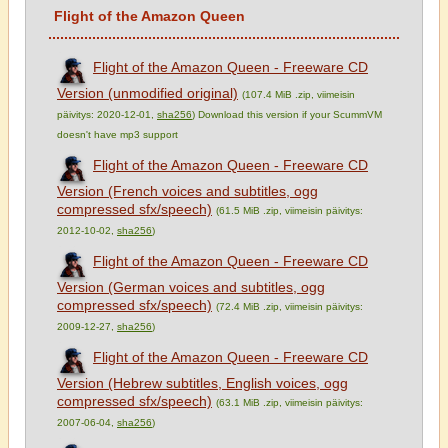
Flight of the Amazon Queen
Flight of the Amazon Queen - Freeware CD
Version (unmodified original)
(107.4 MiB .zip, viimeisin
päivitys: 2020-12-01,
sha256
) Download this version if your ScummVM
doesn't have mp3 support
Flight of the Amazon Queen - Freeware CD
Version (French voices and subtitles, ogg
compressed sfx/speech)
(61.5 MiB .zip, viimeisin päivitys:
2012-10-02,
sha256
)
Flight of the Amazon Queen - Freeware CD
Version (German voices and subtitles, ogg
compressed sfx/speech)
(72.4 MiB .zip, viimeisin päivitys:
2009-12-27,
sha256
)
Flight of the Amazon Queen - Freeware CD
Version (Hebrew subtitles, English voices, ogg
compressed sfx/speech)
(63.1 MiB .zip, viimeisin päivitys:
2007-06-04,
sha256
)