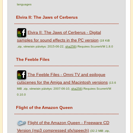
languages
Elvira II: The Jaws of Cerberus
Elvira II: The Jaws of Cerberus - Digital
samples for sound effects in the PC version
(18 KiB
.zip, viimeisin päivitys: 2015-06-22,
sha256
) Requires ScummVM 1.8.0
The Feeble Files
The Feeble Files - Omni TV and epilogue
cutscenes for the Amiga and Macintosh versions
(13.6
MiB .zip, viimeisin päivitys: 2007-06-10,
sha256
) Requires ScummVM
0.10.0
Flight of the Amazon Queen
Flight of the Amazon Queen - Freeware CD
Version (mp3 compressed sfx/speech)
(32.2 MiB .zip,