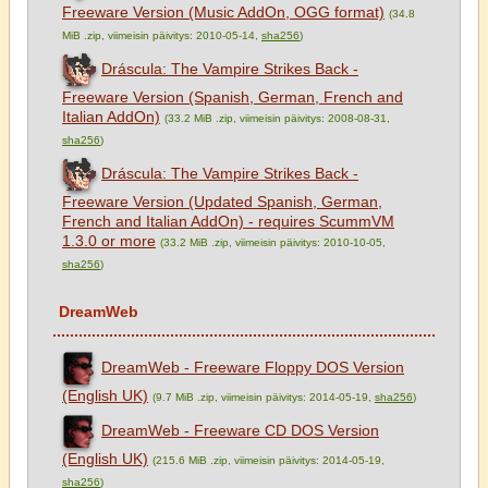
Freeware Version (Music AddOn, OGG format)
(34.8
MiB .zip, viimeisin päivitys: 2010-05-14,
sha256
)
Dráscula: The Vampire Strikes Back -
Freeware Version (Spanish, German, French and
Italian AddOn)
(33.2 MiB .zip, viimeisin päivitys: 2008-08-31,
sha256
)
Dráscula: The Vampire Strikes Back -
Freeware Version (Updated Spanish, German,
French and Italian AddOn) - requires ScummVM
1.3.0 or more
(33.2 MiB .zip, viimeisin päivitys: 2010-10-05,
sha256
)
DreamWeb
DreamWeb - Freeware Floppy DOS Version
(English UK)
(9.7 MiB .zip, viimeisin päivitys: 2014-05-19,
sha256
)
DreamWeb - Freeware CD DOS Version
(English UK)
(215.6 MiB .zip, viimeisin päivitys: 2014-05-19,
sha256
)