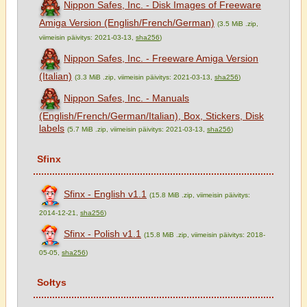
Nippon Safes, Inc. - Disk Images of Freeware
Amiga Version (English/French/German)
(3.5 MiB .zip,
viimeisin päivitys: 2021-03-13,
sha256
)
Nippon Safes, Inc. - Freeware Amiga Version
(Italian)
(3.3 MiB .zip, viimeisin päivitys: 2021-03-13,
sha256
)
Nippon Safes, Inc. - Manuals
(English/French/German/Italian), Box, Stickers, Disk
labels
(5.7 MiB .zip, viimeisin päivitys: 2021-03-13,
sha256
)
Sfinx
Sfinx - English v1.1
(15.8 MiB .zip, viimeisin päivitys:
2014-12-21,
sha256
)
Sfinx - Polish v1.1
(15.8 MiB .zip, viimeisin päivitys: 2018-
05-05,
sha256
)
Sołtys