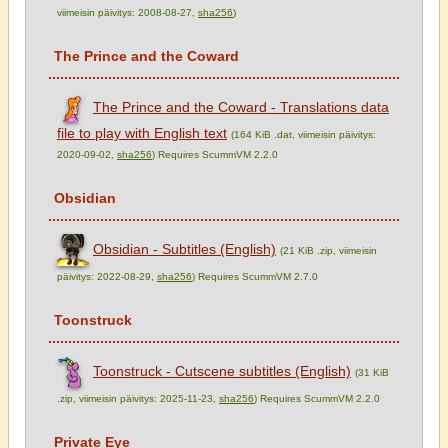
viimeisin päivitys: 2008-08-27,
sha256
)
The Prince and the Coward
The Prince and the Coward - Translations data
file to play with English text
(164 KiB .dat, viimeisin päivitys:
2020-09-02,
sha256
) Requires ScummVM 2.2.0
Obsidian
Obsidian - Subtitles (English)
(21 KiB .zip, viimeisin
päivitys: 2022-08-29,
sha256
) Requires ScummVM 2.7.0
Toonstruck
Toonstruck - Cutscene subtitles (English)
(31 KiB
.zip, viimeisin päivitys: 2025-11-23,
sha256
) Requires ScummVM 2.2.0
Private Eye