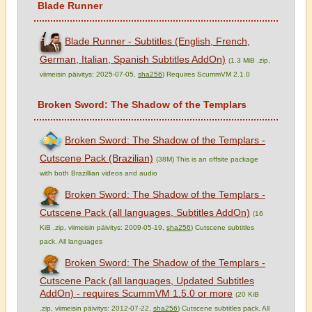
Blade Runner
Blade Runner - Subtitles (English, French,
German, Italian, Spanish Subtitles AddOn)
(1.3 MiB .zip,
viimeisin päivitys: 2025-07-05,
sha256
) Requires ScummVM 2.1.0
Broken Sword: The Shadow of the Templars
Broken Sword: The Shadow of the Templars -
Cutscene Pack (Brazilian)
(38M) This is an offsite package
with both Brazillian videos and audio
Broken Sword: The Shadow of the Templars -
Cutscene Pack (all languages, Subtitles AddOn)
(16
KiB .zip, viimeisin päivitys: 2009-05-19,
sha256
) Cutscene subtitles
pack. All languages
Broken Sword: The Shadow of the Templars -
Cutscene Pack (all languages, Updated Subtitles
AddOn) - requires ScummVM 1.5.0 or more
(20 KiB
.zip, viimeisin päivitys: 2012-07-22,
sha256
) Cutscene subtitles pack. All