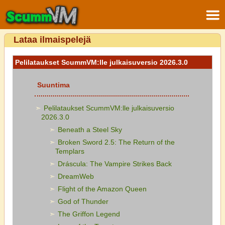
Lataa ilmaispelejä
Pelilataukset ScummVM:lle julkaisuversio 2026.3.0
Suuntima
Pelilataukset ScummVM:lle julkaisuversio
2026.3.0
Beneath a Steel Sky
Broken Sword 2.5: The Return of the
Templars
Dráscula: The Vampire Strikes Back
DreamWeb
Flight of the Amazon Queen
God of Thunder
The Griffon Legend