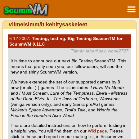
Viimeisimmät kehitysaskeleet
6.12.2007
: Testing, testing. Big Testing SeasonTM for
ScummVM 0.11.0
Tämän lähetti sev, clone2727
It is time to announce our next Big Testing SeasonTM. This
means that pretty soon you, our fellow users, will see the
new and shiny ScummVM version.
We have extended the set of our supported games by 8
new (or old :) ) games. The list includes:
I Have No Mouth
and I Must Scream
,
Lure of the Temptress
,
Elvira - Mistress
of the Dark
,
Elvira II - The Jaws of Cerberus
,
Waxworks
(Amiga version only), and early Sierra preAGI games
Mickey's Space Adventure
,
Troll's Tale
, and
Winnie the
Pooh in the Hundred Acre Wood
.
There are detailed instructions on how to perform testing in
a helpful way. You will find them on our
Wiki page
. Please
stick to those and report on our mailing list, in #scummvm