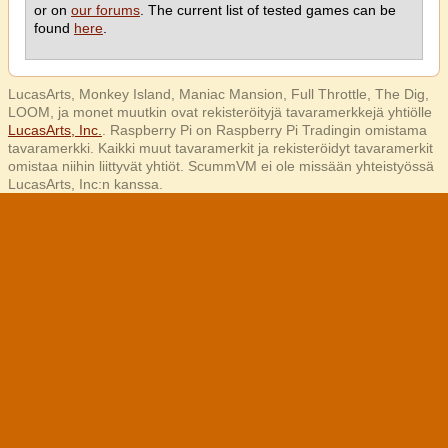
or on
our forums
. The current list of tested games can be
found
here
.
LucasArts, Monkey Island, Maniac Mansion, Full Throttle, The Dig,
LOOM, ja monet muutkin ovat rekisteröityjä tavaramerkkejä yhtiölle
LucasArts, Inc.
. Raspberry Pi on Raspberry Pi Tradingin omistama
tavaramerkki. Kaikki muut tavaramerkit ja rekisteröidyt tavaramerkit
omistaa niihin liittyvät yhtiöt. ScummVM ei ole missään yhteistyössä
LucasArts, Inc:n kanssa.