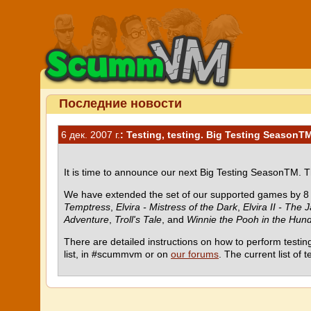
Последние новости
6 дек. 2007 г.
: Testing, testing. Big Testing Season
It is time to announce our next Big Testing SeasonTM. 
We have extended the set of our supported games by 8 n
Temptress
,
Elvira - Mistress of the Dark
,
Elvira II - The
Adventure
,
Troll's Tale
, and
Winnie the Pooh in the Hun
There are detailed instructions on how to perform testing
list, in #scummvm or on
our forums
. The current list o