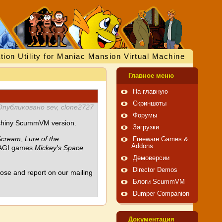
tion Utility for Maniac Mansion Virtual Machine
Главное меню
На главную
Скриншоты
Опубликовано sev, clone2727
Форумы
d shiny ScummVM version.
Загрузки
Scream
,
Lure of the
Freeware Games &
Addons
reAGI games
Mickey's Space
Демоверсии
Director Demos
those and report on our mailing
Блоги ScummVM
Dumper Companion
Документация