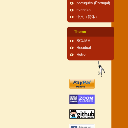
português (Portugal)
svenska
中文（简体）
Theme
SCUMM
Residual
Retro