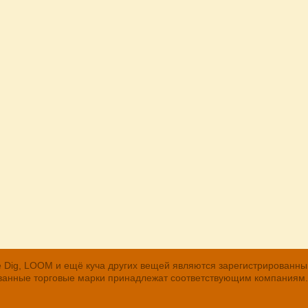
, The Dig, LOOM и ещё куча других вещей являются зарегистрирован
рованные торговые марки принадлежат соответствующим компаниям