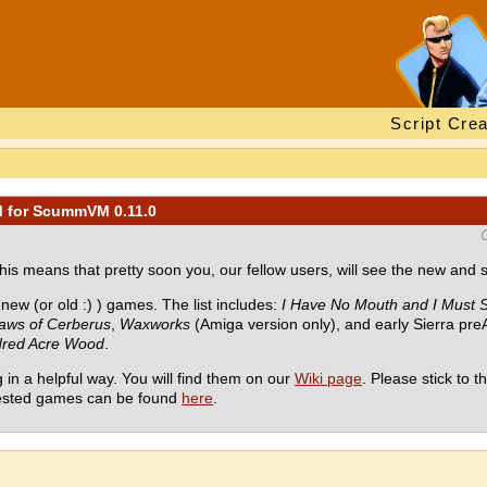
Script Crea
TM for ScummVM 0.11.0
This means that pretty soon you, our fellow users, will see the new an
ew (or old :) ) games. The list includes:
I Have No Mouth and I Must 
 Jaws of Cerberus
,
Waxworks
(Amiga version only), and early Sierra p
dred Acre Wood
.
 in a helpful way. You will find them on our
Wiki page
. Please stick to 
f tested games can be found
here
.