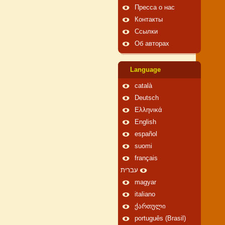
Пресса о нас
Контакты
Ссылки
Об авторах
Language
català
Deutsch
Ελληνικά
English
español
suomi
français
עברית
magyar
italiano
ქართული
português (Brasil)