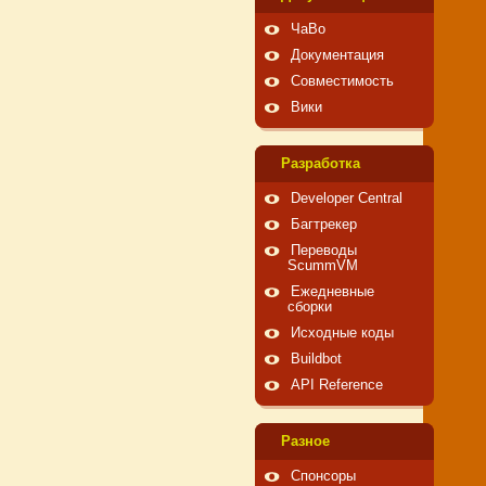
ЧаВо
Документация
Совместимость
Вики
Pазработка
Developer Central
Багтрекер
Переводы
ScummVM
Ежедневные
сборки
Исходные коды
Buildbot
API Reference
Pазное
Спонсоры