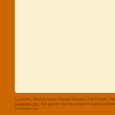
LucasArts, Monkey Island, Maniac Mansion, Full Throttle
LucasArts, Inc.
. Все другие торговые марки и зарегистри
LucasArts, Inc.