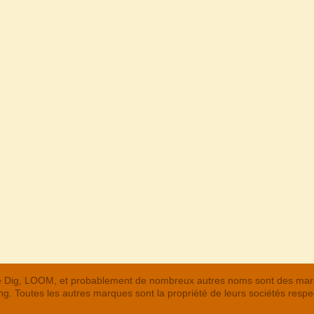
 The Dig, LOOM, et probablement de nombreux autres noms sont des m
. Toutes les autres marques sont la propriété de leurs sociétés respe