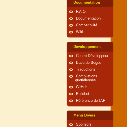
Documentation
F.A.Q.
Documentation
Compatibilité
Wiki
Développement
Centre Développeur
Base de Bogue
Traductions
Compilations
quotidiennes
GitHub
Buildbot
Référence de l'API
Menu Divers
Sponsors