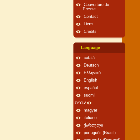
Couverture de
Presse
Contact
Liens
Crédits
Language
català
Deutsch
Ελληνικά
English
español
suomi
עברית
magyar
italiano
ქართული
português (Brasil)