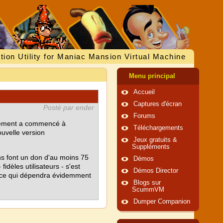
tion Utility for Maniac Mansion Virtual Machine
Menu principal
Accueil
Captures d'écran
Posté par ender
Forums
oppement a commencé à
Téléchargements
uvelle version
Jeux gratuits &
Suppléments
gens font un don d'au moins 75
Démos
idèles utilisateurs - s'est
Démos Director
êt (ce qui dépendra évidemment
Blogs sur
ScummVM
Dumper Companion