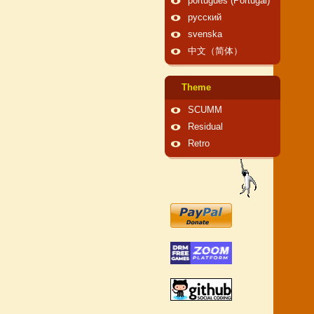
português (Portugal)
русский
svenska
中文（简体）
Theme
SCUMM
Residual
Retro