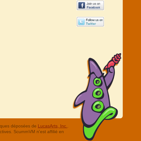
arques déposées de
LucasArts, Inc.
.
ctives. ScummVM n'est affilié en