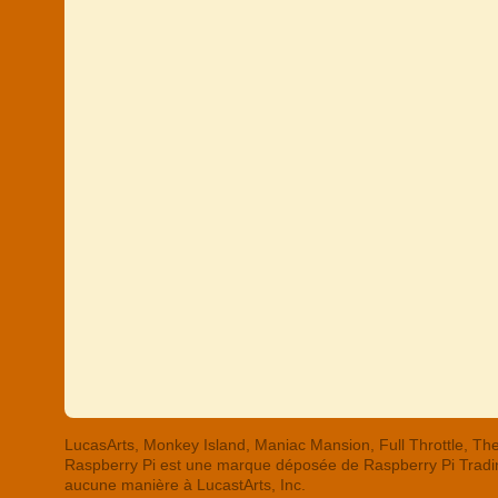
LucasArts, Monkey Island, Maniac Mansion, Full Throttle,
Raspberry Pi est une marque déposée de Raspberry Pi Trading
aucune manière à LucastArts, Inc.