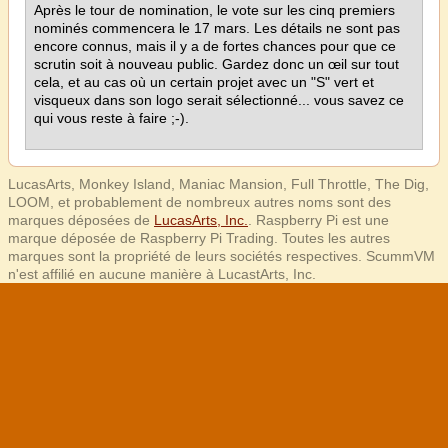
Après le tour de nomination, le vote sur les cinq premiers
nominés commencera le 17 mars. Les détails ne sont pas
encore connus, mais il y a de fortes chances pour que ce
scrutin soit à nouveau public. Gardez donc un œil sur tout
cela, et au cas où un certain projet avec un "S" vert et
visqueux dans son logo serait sélectionné... vous savez ce
qui vous reste à faire ;-).
LucasArts, Monkey Island, Maniac Mansion, Full Throttle, The Dig,
LOOM, et probablement de nombreux autres noms sont des
marques déposées de
LucasArts, Inc.
. Raspberry Pi est une
marque déposée de Raspberry Pi Trading. Toutes les autres
marques sont la propriété de leurs sociétés respectives. ScummVM
n'est affilié en aucune manière à LucastArts, Inc.