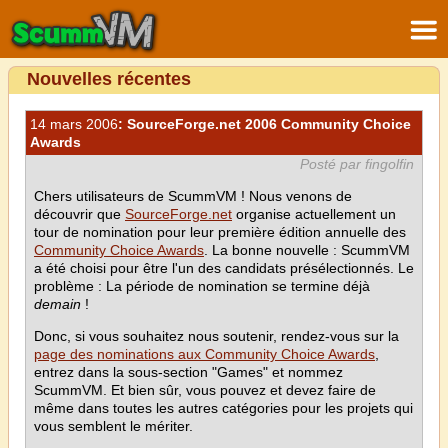
Nouvelles récentes
14 mars 2006
: SourceForge.net 2006 Community Choice
Awards
Posté par fingolfin
Chers utilisateurs de ScummVM ! Nous venons de
découvrir que
SourceForge.net
organise actuellement un
tour de nomination pour leur première édition annuelle des
Community Choice Awards
. La bonne nouvelle : ScummVM
a été choisi pour être l'un des candidats présélectionnés. Le
problème : La période de nomination se termine déjà
demain
!
Donc, si vous souhaitez nous soutenir, rendez-vous sur la
page des nominations aux Community Choice Awards
,
entrez dans la sous-section "Games" et nommez
ScummVM. Et bien sûr, vous pouvez et devez faire de
même dans toutes les autres catégories pour les projets qui
vous semblent le mériter.