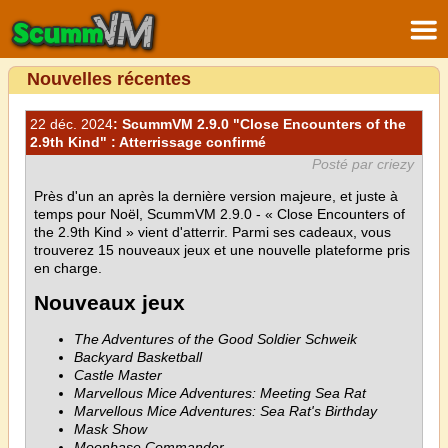
Nouvelles récentes
22 déc. 2024
: ScummVM 2.9.0 "Close Encounters of the
2.9th Kind" : Atterrissage confirmé
Posté par criezy
Près d'un an après la dernière version majeure, et juste à
temps pour Noël, ScummVM 2.9.0 - « Close Encounters of
the 2.9th Kind » vient d'atterrir. Parmi ses cadeaux, vous
trouverez 15 nouveaux jeux et une nouvelle plateforme pris
en charge.
Nouveaux jeux
The Adventures of the Good Soldier Schweik
Backyard Basketball
Castle Master
Marvellous Mice Adventures: Meeting Sea Rat
Marvellous Mice Adventures: Sea Rat's Birthday
Mask Show
Moonbase Commander