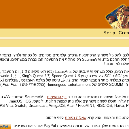
Script Crea
פשרת לכם להפעיל משחקי הרפתקאות גרפיים קלאסיים מסוימים על כפתור ולחץ, בתנאי 
לכם כבר את קבצי הנתונים שלהם. החלק החכם בזה: ScummVM רק מחליף את ההפעלה המועברת במשחקים, ומ
לם לא תוכננו!
האי הקופים 1-3,
יום המעבר
,
ירה (כגון
1-6, ...),
Space Quest
1-7,
King's Quest
1
cworld
יים מפלדה
פיתוי המבצר
שבור חרב 1 ו -2,
טיסה של מלכת האמזונס
,
גובלינים
1-3,
פרדי פיש
ו-
Putt Putt
)
 על אילו משחקים נתמכים וכמה טוב ב
דף התאימות
. ScummVM משתפר ללא ה
אז חזור לעיתים קרובות. בין המערכות עליהן תוכלו לשחק משחקים אלה ניתן למנות חלונות, לינוקס, macOS, iOS,
PS Vita, Switch, Dreamcast, AmigaOS, Atari / FreeMiNT, RISC OS, Haiku, PSP, P
תגובות והצעות. אנא קרא
שאלות נפוצות
לפני פרסום.
אתה יכול לתמוך בפרויקט על ידי ביטוי ההתרגשות שלך בצורה של תרומה באמצעות PayPal אם כי אנו מעריכים