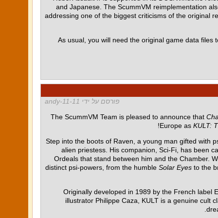
and Japanese. The ScummVM reimplementation also fea
addressing one of the biggest criticisms of the original r
As usual, you will need the original game data files t
פורסם על ידי 11-andy-11
The ScummVM Team is pleased to announce that
Cha
Europe as
KULT: T
Step into the boots of Raven, a young man gifted with p
alien priestess. His companion, Sci-Fi, has been c
Ordeals that stand between him and the Chamber. Wits
distinct psi-powers, from the humble
Solar Eyes
to the b
Originally developed in 1989 by the French label E
illustrator Philippe Caza, KULT is a genuine cult
dre