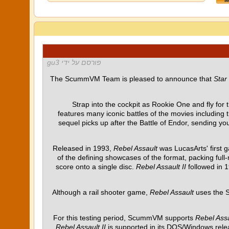
פורסם על ידי gu3
The ScummVM Team is pleased to announce that
Star
Strap into the cockpit as Rookie One and fly for t
features many iconic battles of the movies including 
sequel picks up after the Battle of Endor, sending y
Released in 1993,
Rebel Assault
was LucasArts' first
of the defining showcases of the format, packing full
score onto a single disc.
Rebel Assault II
followed in 1
Although a rail shooter game,
Rebel Assault
uses the S
For this testing period, ScummVM supports
Rebel Ass
Rebel Assault II
is supported in its DOS/Windows relea