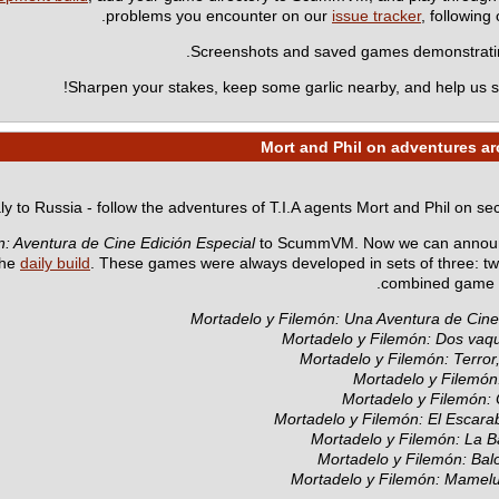
.
problems you encounter on our
issue tracker
, following
Screenshots and saved games demonstrating
Sharpen your stakes, keep some garlic nearby, and help us s
ly to Russia - follow the adventures of T.I.A agents Mort and Phil on se
: Aventura de Cine Edición Especial
to ScummVM. Now we can announc
the
daily build
. These games were always developed in sets of three: t
combined game wi
Mortadelo y Filemón: Una Aventura de Cine 
Mortadelo y Filemón: Dos vaq
Mortadelo y Filemón: Terror
Mortadelo y Filemón
Mortadelo y Filemón:
Mortadelo y Filemón: El Escara
Mortadelo y Filemón: La 
Mortadelo y Filemón: Ba
Mortadelo y Filemón: Mamel