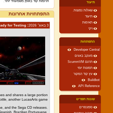
תרומות קוד באופן משמעותי יותר.
תיעוד
שאלות נפוצות.
התפתחויות אחרונות
תיעוד
תאימות
3 באוג׳ 2026
: The Rebel Alliance Needs YOU! Rebel Assault I & II Ready for Testing
ויקי
התפתחות
Developer Central
מעקב באגים
תרגם ScummVM
תמונות יומי
עץ קוד המקור
Buildbot
API Reference
s and shares a large portion
ottle
, another LucasArts game.
שונות תפריט
ase, and the Sega CD releases.
ספונסרים
Spanish, Brazilian Portuguese,