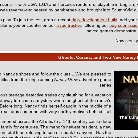
rsions — with CGA, EGA and Hercules renderers, playable in English
e was reverse-engineered by bambarbee and brought into ScummVM d
o play. To join the test, grab a recent
daily development build
, add you
roblems you encounter on our
issue tracker
, following our
bug submissio
saved games demonstrating
Now steel y
nto Nancy's shoes and follow the clues... We are pleased to
tles from the long-running
Nancy Drew
adventure game
series.
mous teenage detective trades city sleuthing for a vacation
etaway turns into a mystery when the ghost of the ranch's
Before long, Nancy finds herself caught in the middle of a
eal, or is someone with very earthly motives behind it all?
mmoned across the Atlantic to a 14th-century castle deep
 family for centuries. The manor's newest resident, a new
n total fear, refusing to see or speak to anyone. Has the
 spirit of the "old witch" returned? Or is something else entirely going 