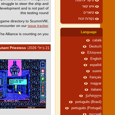
סיקור עיתונות
struggle to steer the ship and
איש קשר
 development and is not part of
this testing round.
קישורים
נקודות זכות
r game directory to ScummVM,
 encounter on our
issue tracker
Language
e Alliance is counting on you.
català
Deutsch
21 ביולי 2026
: Psi-Powers at the Ready: Chamber of the Sci-Mutant Priestess
Ελληνικά
English
español
suomi
français
magyar
italiano
ქართული
português (Brasil)
português (Portugal)
русский