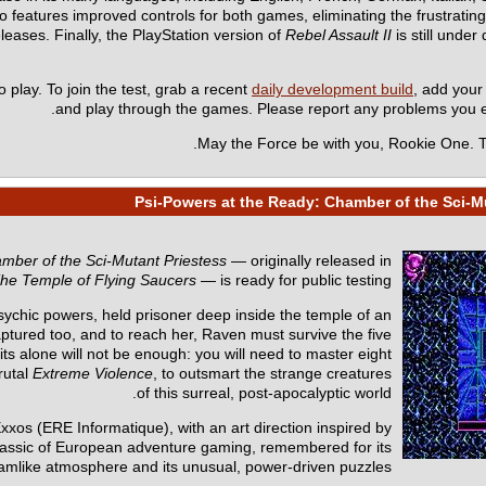
tures improved controls for both games, eliminating the frustrating 
eleases. Finally, the PlayStation version of
Rebel Assault II
is still under
o play. To join the test, grab a recent
daily development build
, add you
.
and play through the games. Please report any problems you
May the Force be with you, Rookie One. Th
mber of the Sci-Mutant Priestess
— originally released in
he Temple of Flying Saucers
— is ready for public testing!
sychic powers, held prisoner deep inside the temple of an
aptured too, and to reach her, Raven must survive the five
 alone will not be enough: you will need to master eight
rutal
Extreme Violence
, to outsmart the strange creatures
of this surreal, post-apocalyptic world.
xxos (ERE Informatique), with an art direction inspired by
 classic of European adventure gaming, remembered for its
amlike atmosphere and its unusual, power-driven puzzles.