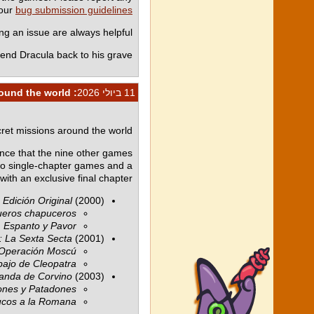
 our
bug submission guidelines
 an issue are always helpful.
end Dracula back to his grave!
11 ביולי 2026
: Mort and Phil on adventures around the world
cret missions around the world!
e that the nine other games
wo single-chapter games and a
th an exclusive final chapter.
Edición Original
(2000)
ueros chapuceros
, Espanto y Pavor
: La Sexta Secta
(2001)
 Operación Moscú
bajo de Cleopatra
Banda de Corvino
(2003)
lones y Patadones
ucos a la Romana