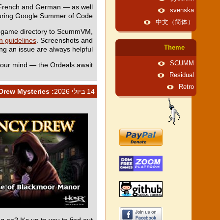
, French and German — as well
svenska
uring Google Summer of Code.
中文（简体）
r game directory to ScummVM,
n guidelines
. Screenshots and
Theme
 an issue are always helpful.
SCUMM
our mind — the Ordeals await.
Residual
Retro
14 ביולי 2026
: Ghosts, Curses, and Two New Nancy Drew Mysteries
on? It's up to you to find out.