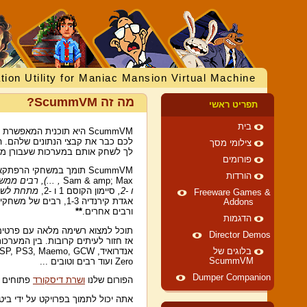
tion Utility for Maniac Mansion Virtual Machine
מה זה ScummVM?
תפריט ראשי
בית
ScummVM היא תוכנית המא
צילומי מסך
לך לשחק אותם במערכות שעבורן מעו
פורומים
ScummVM תומך במשחקי הרפתקאות רבים, כולל משחקי SCUMM של LucasArts (כמו
הורדות
Sam & amp; Max
, ...), רבים ממשחקי AGI ו- SCI של סי
ו -2,
סיימון הקוסם 1 ו -2,
מתחת לשמ
Freeware Games &
אגדת קירנדיה 1-3, רבים של משחקי ה- SCUMM לילדים של Humongous Entertainment (כולל
Addons
ורבים אחרים.
**
הדגמות
תוכל למצוא רשימה מלאה עם פרטים
Director Demos
אנדרואיד, S3, Maemo, GCW
בלוגים של
ScummVM
Zero ועוד רבים וטובים ...
Dumper Companion
הפורום שלנו
ושרת דיסקורד
פתוחים ל