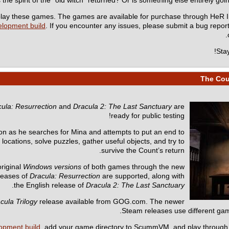
o play these games. The games are available for purchase through HeR I
elopment build
. If you encounter any issues, please submit a bug repor
.
Sta
ula: Resurrection
and
Dracula 2: The Last Sanctuary
are
ready for public testing!
n as he searches for Mina and attempts to put an end to
ocations, solve puzzles, gather useful objects, and try to
survive the Count’s return.
riginal
Windows versions
of both games through the new
eleases of
Dracula: Resurrection
are supported, along with
.
the English release of
Dracula 2: The Last Sanctuary
cula Trilogy
release available from GOG.com. The newer
Steam releases use different gam
lopment build
, add your game directory to ScummVM, and play through