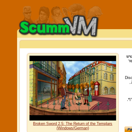
שיש
אפשר
Dis
רף,
Broken Sword 2.5: The Return of the Templars
(Windows/German)