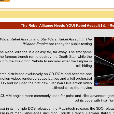
 Wars: Rebel Assault
and
Star Wars: Rebel Assault II: The
Hidden Empire
are ready for public testing!
he Rebel Alliance in a galaxy far, far away. The first game
the famous trench run to destroy the Death Star, while the
ou into the Dreighton Nebula to uncover what the Empire is
still hiding.
 game distributed exclusively on CD-ROM and became one
-motion video, rendered space battles and a full orchestral
995 and included the first new
Star Wars
live action video
filmed since the movies..
CUMM engine more commonly used for point-and-click adventure game
of its code with
Full Thr
ault
in its multiple DOS releases, the Macintosh release, the 3DO rele
se in its many languages, including English, French, German, Italian, 