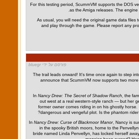
For this testing period, ScummVM supports the DOS ve
as the Amiga releases. The engin
As usual, you will need the original game data files t
and play through the game. Please report any p
פורסם על ידי bluegr
The trail leads onward! It's time once again to step i
announce that ScummVM now supports two more ti
In
Nancy Drew: The Secret of Shadow Ranch
, the fa
out west at a real western-style ranch — but her g
former owner comes riding in on his ghostly horse. 
dangerous and vengeful plot. Is the phantom rider r
In
Nancy Drew: Curse of Blackmoor Manor
, Nancy is su
in the spooky British moors, home to the Penvellyn
bride named Linda Penvellyn, has locked herself away i
mansion been cursed? Has the