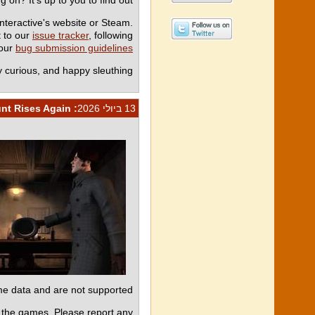
nteractive's website or Steam.
t to our
issue tracker
, following
our
bug submission guidelines
y curious, and happy sleuthing!
13 ביולי 2026
: The Count Rises Again
e data and are not supported.
 the games. Please report any