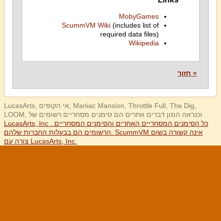
MobyGames
ScummVM Wiki
(includes list of
required data files)
Wikipedia
« חזור
LucasArts, אי הקופים, Maniac Mansion, Throttle Full, The Dig,
LOOM, וכנראה המון דברים אחרים הם סימנים מסחריים רשומים של
LucasArts, Inc . כל הסימנים המסחריים האחרים והסימנים המסחריים
הרשומים הם בבעלות החברות שלהם. ScummVM אינה קשורה בשום
צורה עם LucasArts, Inc.