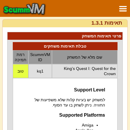
תאימות 1.3.1
פרטי תאימות המשחק
טבלת תאימות משחקים
ScummVM
רמת
שם מלא של המשחק
ID
תמיכה
King's Quest I: Quest for the
kq1
טוב
Crown
Support Level
למשחק יש בעיות קלות שלא משפיעות של
החוויה. ניתן לשחק בו עד הסוף.
Supported Platforms
Amiga