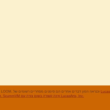
מנים המסחריים
LucasArts, אי הקופים, Maniac Mansion, Throttle Full, The Dig, LOOM, וכנראה המון דברים אחרים הם סימנים מסחריים רשומים של
האחרים והסימנים המסחריים הרשומים הם בבעלות החברות שלהם. ScummVM אינה קשורה בשום צורה עם LucasArts, Inc.