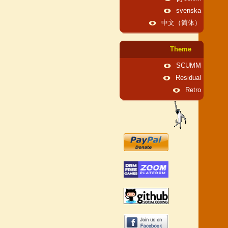
svenska
中文（简体）
Theme
SCUMM
Residual
Retro