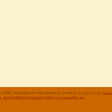
מנים המסחריים
LucasArts, אי הקופים, Maniac Mansion, Throttle Full, The Dig, LOOM, וכנראה המון דברים אחרים הם סימנים מסחריים רשומים של
האחרים והסימנים המסחריים הרשומים הם בבעלות החברות שלהם. ScummVM אינה קשורה בשום צורה עם LucasArts, Inc.