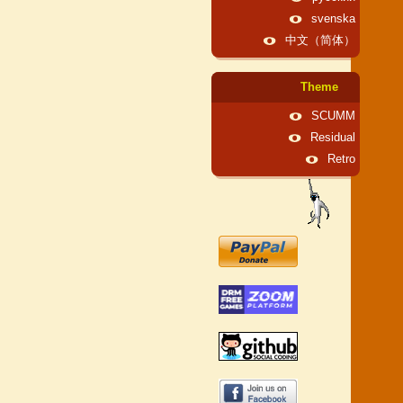
svenska
中文（简体）
Theme
SCUMM
Residual
Retro