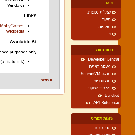
תיעוד
Windows
שאלות נפוצות.
Links
תיעוד
MobyGames
תאימות
Wikipedia
ויקי
Available At
התפתחות
ence purposes only.
Developer Central
(affiliate link)
מעקב באגים
תרגם ScummVM
« חזור
תמונות יומי
עץ קוד המקור
Buildbot
API Reference
שונות תפריט
ספונסרים