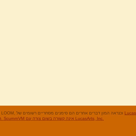
מנים המסחריים
LucasArts, אי הקופים, Maniac Mansion, Throttle Full, The Dig, LOOM, וכנראה המון דברים אחרים הם סימנים מסחריים רשומים של
האחרים והסימנים המסחריים הרשומים הם בבעלות החברות שלהם. ScummVM אינה קשורה בשום צורה עם LucasArts, Inc.