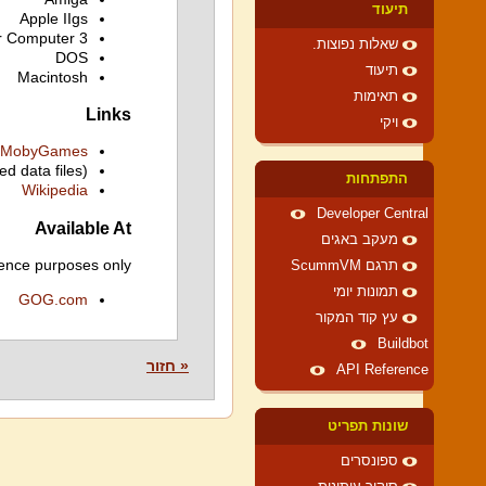
תיעוד
Apple IIgs
r Computer 3
שאלות נפוצות.
DOS
תיעוד
Macintosh
תאימות
Links
ויקי
MobyGames
ed data files)
התפתחות
Wikipedia
Developer Central
Available At
מעקב באגים
ence purposes only.
תרגם ScummVM
תמונות יומי
GOG.com
עץ קוד המקור
Buildbot
« חזור
API Reference
שונות תפריט
ספונסרים