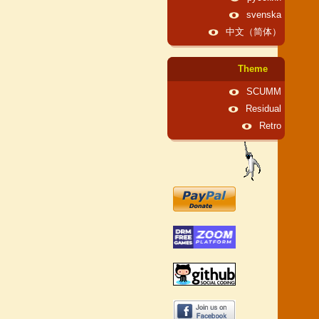
svenska
中文（简体）
Theme
SCUMM
Residual
Retro