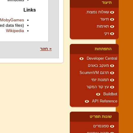
תיעוד
Links
שאלות נפוצות.
תיעוד
MobyGames
ed data files)
תאימות
Wikipedia
ויקי
« חזור
התפתחות
Developer Central
מעקב באגים
תרגם ScummVM
תמונות יומי
עץ קוד המקור
Buildbot
API Reference
שונות תפריט
ספונסרים