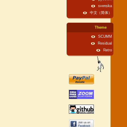
svenska
中文（简体）
Theme
SCUMM
Residual
Retro