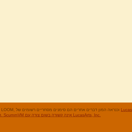
מנים המסחריים
LucasArts, אי הקופים, Maniac Mansion, Throttle Full, The Dig, LOOM, וכנראה המון דברים אחרים הם סימנים מסחריים רשומים של
האחרים והסימנים המסחריים הרשומים הם בבעלות החברות שלהם. ScummVM אינה קשורה בשום צורה עם LucasArts, Inc.