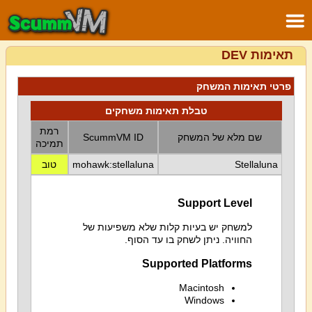
תאימות DEV
פרטי תאימות המשחק
טבלת תאימות משחקים
רמת
שם מלא של המשחק
ScummVM ID
תמיכה
Stellaluna
mohawk:stellaluna
טוב
Support Level
למשחק יש בעיות קלות שלא משפיעות של
החוויה. ניתן לשחק בו עד הסוף.
Supported Platforms
Macintosh
Windows