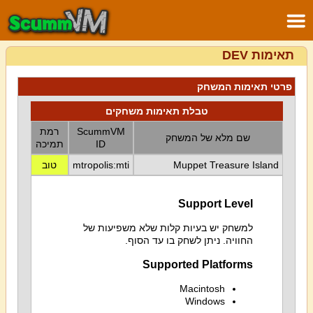
תאימות DEV
פרטי תאימות המשחק
טבלת תאימות משחקים
ScummVM
רמת
שם מלא של המשחק
ID
תמיכה
Muppet Treasure Island
mtropolis:mti
טוב
Support Level
למשחק יש בעיות קלות שלא משפיעות של
החוויה. ניתן לשחק בו עד הסוף.
Supported Platforms
Macintosh
Windows