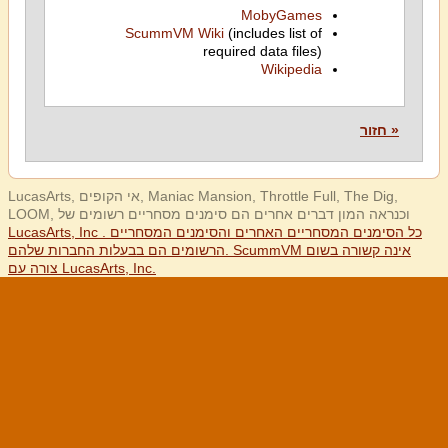
MobyGames
ScummVM Wiki
(includes list of
required data files)
Wikipedia
« חזור
LucasArts, אי הקופים, Maniac Mansion, Throttle Full, The Dig,
LOOM, וכנראה המון דברים אחרים הם סימנים מסחריים רשומים של
LucasArts, Inc . כל הסימנים המסחריים האחרים והסימנים המסחריים
הרשומים הם בבעלות החברות שלהם. ScummVM אינה קשורה בשום
צורה עם LucasArts, Inc.