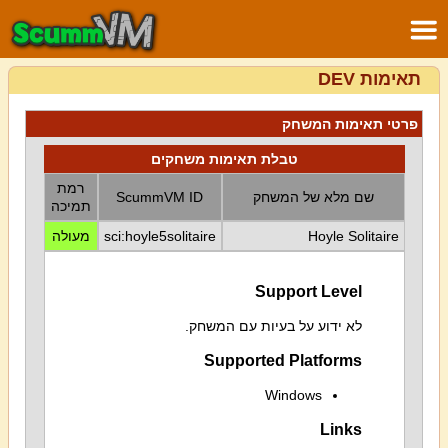
תאימות DEV
פרטי תאימות המשחק
טבלת תאימות משחקים
רמת
שם מלא של המשחק
ScummVM ID
תמיכה
Hoyle Solitaire
sci:hoyle5solitaire
מעולה
Support Level
לא ידוע על בעיות עם המשחק.
Supported Platforms
Windows
Links