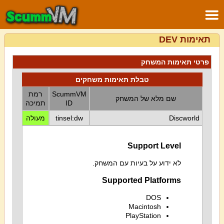
תאימות DEV
פרטי תאימות המשחק
טבלת תאימות משחקים
ScummVM
רמת
שם מלא של המשחק
ID
תמיכה
Discworld
tinsel:dw
מעולה
Support Level
לא ידוע על בעיות עם המשחק.
Supported Platforms
DOS
Macintosh
PlayStation