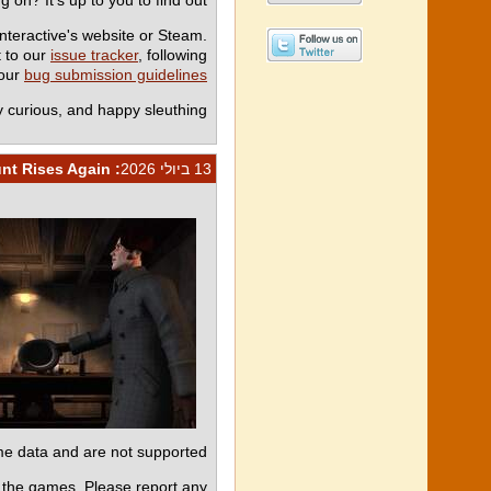
nteractive's website or Steam.
t to our
issue tracker
, following
our
bug submission guidelines
y curious, and happy sleuthing!
13 ביולי 2026
: The Count Rises Again
e data and are not supported.
 the games. Please report any