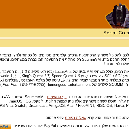
Script Crea
פשרת לכם להפעיל משחקי הרפתקאות גרפיים קלאסיים מסוימים על כפתור ולחץ, בתנאי 
לכם כבר את קבצי הנתונים שלהם. החלק החכם בזה: ScummVM רק מחליף את ההפעלה המועברת במשחקים, ומ
לם לא תוכננו!
האי הקופים 1-3,
יום המעבר
,
ירה (כגון
1-6, ...),
Space Quest
1-7,
King's Quest
1
cworld
יים מפלדה
פיתוי המבצר
שבור חרב 1 ו -2,
טיסה של מלכת האמזונס
,
גובלינים
1-3,
פרדי פיש
ו-
Putt Putt
)
 על אילו משחקים נתמכים וכמה טוב ב
דף התאימות
. ScummVM משתפר ללא ה
אז חזור לעיתים קרובות. בין המערכות עליהן תוכלו לשחק משחקים אלה ניתן למנות חלונות, לינוקס, macOS, iOS,
PS Vita, Switch, Dreamcast, AmigaOS, Atari / FreeMiNT, RISC OS, Haiku, PSP, P
תגובות והצעות. אנא קרא
שאלות נפוצות
לפני פרסום.
אתה יכול לתמוך בפרויקט על ידי ביטוי ההתרגשות שלך בצורה של תרומה באמצעות PayPal אם כי אנו מעריכים