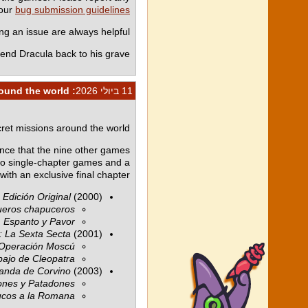
 our
bug submission guidelines
 an issue are always helpful.
end Dracula back to his grave!
11 ביולי 2026
: Mort and Phil on adventures around the world
cret missions around the world!
e that the nine other games
wo single-chapter games and a
th an exclusive final chapter.
Edición Original
(2000)
ueros chapuceros
, Espanto y Pavor
: La Sexta Secta
(2001)
 Operación Moscú
bajo de Cleopatra
Banda de Corvino
(2003)
lones y Patadones
ucos a la Romana