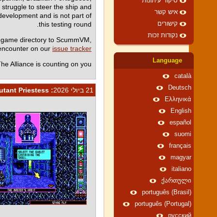
סיקור עיתונות
struggle to steer the ship and
איש קשר
 development and is not part of
this testing round.
קישורים
נקודות זכות
r game directory to ScummVM,
 encounter on our
issue tracker
Language
e Alliance is counting on you.
català
Deutsch
21 ביולי 2026
: Psi-Powers at the Ready: Chamber of the Sci-Mutant Priestess
Ελληνικά
English
español
suomi
français
magyar
italiano
ქართული
português (Brasil)
português (Portugal)
русский