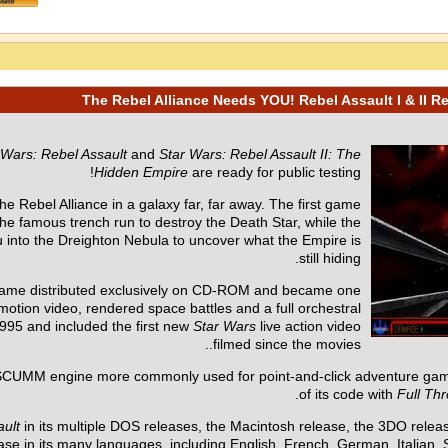
 Wars: Rebel Assault
and
Star Wars: Rebel Assault II: The
Hidden Empire
are ready for public testing!
he Rebel Alliance in a galaxy far, far away. The first game
the famous trench run to destroy the Death Star, while the
ou into the Dreighton Nebula to uncover what the Empire is
still hiding.
 game distributed exclusively on CD-ROM and became one
-motion video, rendered space battles and a full orchestral
995 and included the first new
Star Wars
live action video
filmed since the movies..
CUMM engine more commonly used for point-and-click adventure game
of its code with
Full Thr
ault
in its multiple DOS releases, the Macintosh release, the 3DO rele
se in its many languages, including English, French, German, Italian, 