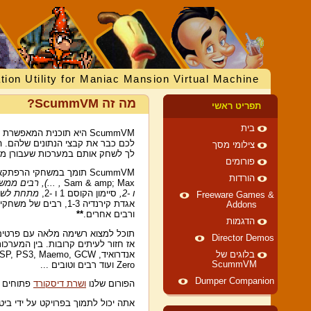
tion Utility for Maniac Mansion Virtual Machine
מה זה ScummVM?
תפריט ראשי
בית
ScummVM היא תוכנית המא
צילומי מסך
לך לשחק אותם במערכות שעבורן מעו
פורומים
ScummVM תומך במשחקי הרפתקאות רבים, כולל משחקי SCUMM של LucasArts (כמו
הורדות
Sam & amp; Max
, ...), רבים ממשחקי AGI ו- SCI של סי
ו -2,
סיימון הקוסם 1 ו -2,
מתחת לשמ
Freeware Games &
אגדת קירנדיה 1-3, רבים של משחקי ה- SCUMM לילדים של Humongous Entertainment (כולל
Addons
ורבים אחרים.
**
הדגמות
תוכל למצוא רשימה מלאה עם פרטים
Director Demos
אנדרואיד, S3, Maemo, GCW
בלוגים של
ScummVM
Zero ועוד רבים וטובים ...
Dumper Companion
הפורום שלנו
ושרת דיסקורד
פתוחים ל