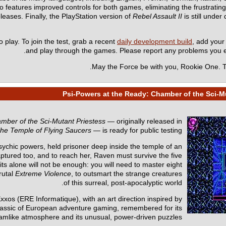
tures improved controls for both games, eliminating the frustrating 
eleases. Finally, the PlayStation version of
Rebel Assault II
is still under
o play. To join the test, grab a recent
daily development build
, add you
.
and play through the games. Please report any problems you
May the Force be with you, Rookie One. Th
mber of the Sci-Mutant Priestess
— originally released in
he Temple of Flying Saucers
— is ready for public testing!
sychic powers, held prisoner deep inside the temple of an
aptured too, and to reach her, Raven must survive the five
 alone will not be enough: you will need to master eight
rutal
Extreme Violence
, to outsmart the strange creatures
of this surreal, post-apocalyptic world.
xxos (ERE Informatique), with an art direction inspired by
 classic of European adventure gaming, remembered for its
amlike atmosphere and its unusual, power-driven puzzles.