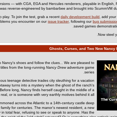
rsions — with CGA, EGA and Hercules renderers, playable in English
e was reverse-engineered by bambarbee and brought into ScummVM d
o play. To join the test, grab a recent
daily development build
, add you
roblems you encounter on our
issue tracker
, following our
bug submissio
saved games demonstrating
Now steel y
nto Nancy's shoes and follow the clues... We are pleased to
tles from the long-running
Nancy Drew
adventure game
series.
mous teenage detective trades city sleuthing for a vacation
etaway turns into a mystery when the ghost of the ranch's
Before long, Nancy finds herself caught in the middle of a
eal, or is someone with very earthly motives behind it all?
mmoned across the Atlantic to a 14th-century castle deep
 family for centuries. The manor's newest resident, a new
n total fear, refusing to see or speak to anyone. Has the
 spirit of the "old witch" returned? Or is something else entirely going 