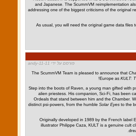
and Japanese. The ScummVM reimplementation also fea
addressing one of the biggest criticisms of the original r
As usual, you will need the original game data files t
פורסם על ידי 11-andy-11
The ScummVM Team is pleased to announce that
Cha
Europe as
KULT: T
Step into the boots of Raven, a young man gifted with p
alien priestess. His companion, Sci-Fi, has been c
Ordeals that stand between him and the Chamber. Wits
distinct psi-powers, from the humble
Solar Eyes
to the b
Originally developed in 1989 by the French label E
illustrator Philippe Caza, KULT is a genuine cult
dre