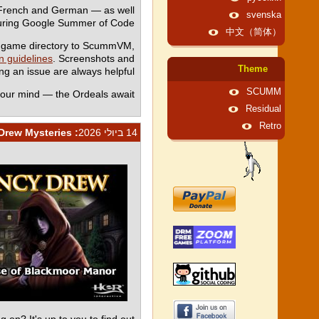
, French and German — as well
svenska
uring Google Summer of Code.
中文（简体）
r game directory to ScummVM,
n guidelines
. Screenshots and
Theme
 an issue are always helpful.
SCUMM
our mind — the Ordeals await.
Residual
Retro
14 ביולי 2026
: Ghosts, Curses, and Two New Nancy Drew Mysteries
on? It's up to you to find out.