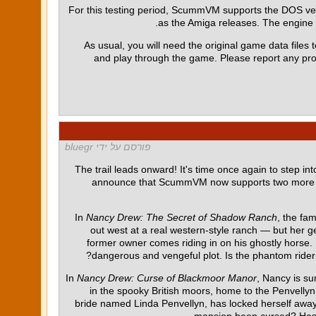
For this testing period, ScummVM supports the DOS ve
as the Amiga releases. The engin
As usual, you will need the original game data files t
and play through the game. Please report any p
פורסם על ידי bluegr
The trail leads onward! It's time once again to step i
announce that ScummVM now supports two more ti
In
Nancy Drew: The Secret of Shadow Ranch
, the fa
out west at a real western-style ranch — but her g
former owner comes riding in on his ghostly horse. 
dangerous and vengeful plot. Is the phantom rider r
In
Nancy Drew: Curse of Blackmoor Manor
, Nancy is su
in the spooky British moors, home to the Penvellyn
bride named Linda Penvellyn, has locked herself away i
mansion been cursed? Has the