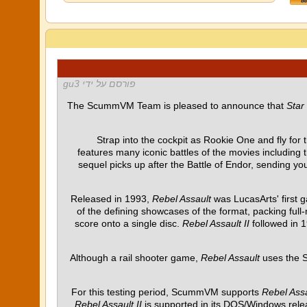
פורסם על ידי gu3
The ScummVM Team is pleased to announce that
Star
Strap into the cockpit as Rookie One and fly for t
features many iconic battles of the movies including 
sequel picks up after the Battle of Endor, sending y
Released in 1993,
Rebel Assault
was LucasArts' first
of the defining showcases of the format, packing full
score onto a single disc.
Rebel Assault II
followed in 1
Although a rail shooter game,
Rebel Assault
uses the S
For this testing period, ScummVM supports
Rebel Ass
Rebel Assault II
is supported in its DOS/Windows relea