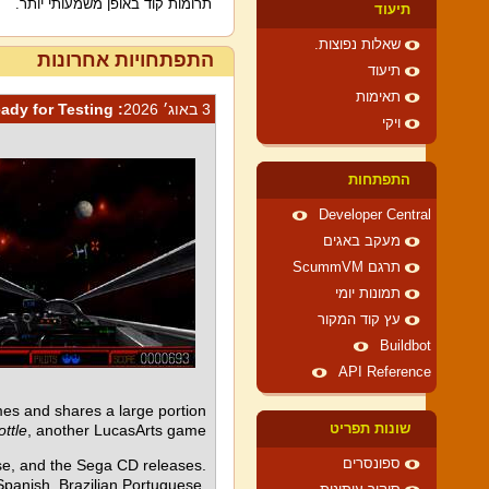
תרומות קוד באופן משמעותי יותר.
תיעוד
שאלות נפוצות.
התפתחויות אחרונות
תיעוד
תאימות
3 באוג׳ 2026
: The Rebel Alliance Needs YOU! Rebel Assault I & II Ready for Testing
ויקי
התפתחות
Developer Central
מעקב באגים
תרגם ScummVM
תמונות יומי
עץ קוד המקור
Buildbot
API Reference
s and shares a large portion
ottle
, another LucasArts game.
שונות תפריט
ase, and the Sega CD releases.
ספונסרים
Spanish, Brazilian Portuguese,