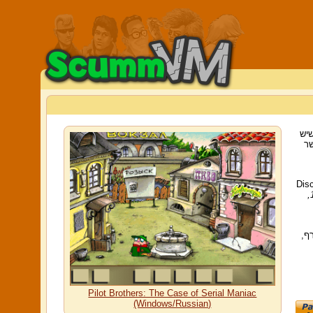
שיש
אפשר
Dis
רף,
Pilot Brothers: The Case of Serial Maniac
(Windows/Russian)