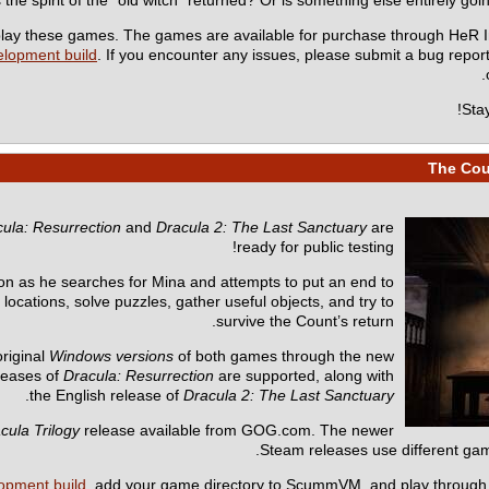
o play these games. The games are available for purchase through HeR I
elopment build
. If you encounter any issues, please submit a bug repor
.
Sta
ula: Resurrection
and
Dracula 2: The Last Sanctuary
are
ready for public testing!
n as he searches for Mina and attempts to put an end to
ocations, solve puzzles, gather useful objects, and try to
survive the Count’s return.
riginal
Windows versions
of both games through the new
eleases of
Dracula: Resurrection
are supported, along with
.
the English release of
Dracula 2: The Last Sanctuary
cula Trilogy
release available from GOG.com. The newer
Steam releases use different gam
lopment build
, add your game directory to ScummVM, and play through