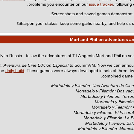
.
problems you encounter on our
issue tracker
, following
Screenshots and saved games demonstrating
Sharpen your stakes, keep some garlic nearby, and help us s
ly to Russia - follow the adventures of T.I.A agents Mort and Phil on se
: Aventura de Cine Edición Especial
to ScummVM. Now we can announc
the
daily build
. These games were always developed in sets of three: t
combined game wi
Mortadelo y Filemón: Una Aventura de Cine 
Mortadelo y Filemón: Dos vaq
Mortadelo y Filemón: Terror
Mortadelo y Filemón
Mortadelo y Filemón:
Mortadelo y Filemón: El Escara
Mortadelo y Filemón: La 
Mortadelo y Filemón: Ba
Mortadelo y Filemón: Mamel