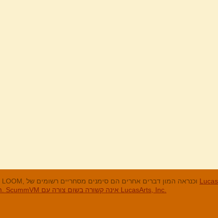
מנים המסחריים
LucasArts, אי הקופים, Maniac Mansion, Throttle Full, The Dig, LOOM, וכנראה המון דברים אחרים הם סימנים מסחריים רשומים של
האחרים והסימנים המסחריים הרשומים הם בבעלות החברות שלהם. ScummVM אינה קשורה בשום צורה עם LucasArts, Inc.