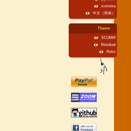
svenska
中文（简体）
Theme
SCUMM
Residual
Retro