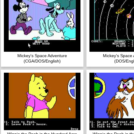
Mickey's Space Adventure
Mickey's Space 
(CGA/DOS/English)
(DOS/Engl