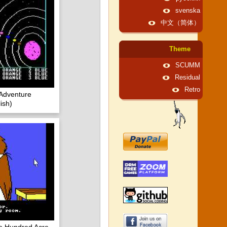
svenska
中文（简体）
Theme
SCUMM
Residual
Retro
Adventure
ish)