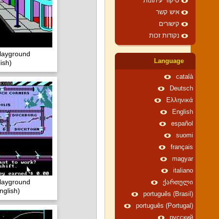
סיקור עיתונות
איש קשר
קישורים
נקודות זכות
layground
Language
ish)
català
Deutsch
Ελληνικά
English
español
suomi
français
magyar
italiano
layground
ქართული
glish)
português (Brasil)
português (Portugal)
русский