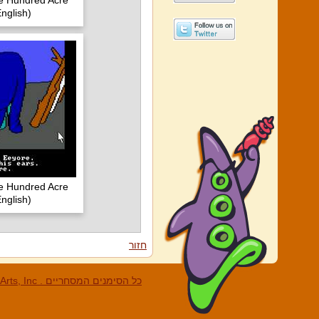
he Hundred Acre
nglish)
he Hundred Acre
nglish)
חזור
LucasArts, Inc . כל הסי