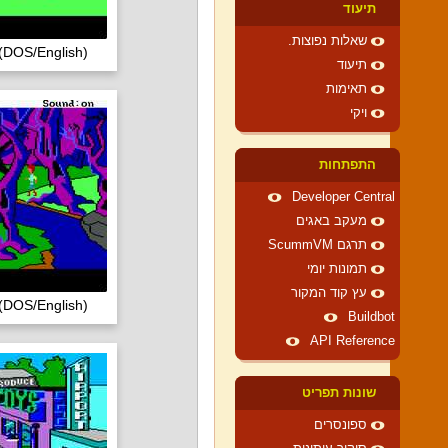
תיעוד
שאלות נפוצות.
(DOS/English)
תיעוד
תאימות
ויקי
התפתחות
Developer Central
מעקב באגים
תרגם ScummVM
תמונות יומי
עץ קוד המקור
(DOS/English)
Buildbot
API Reference
שונות תפריט
ספונסרים