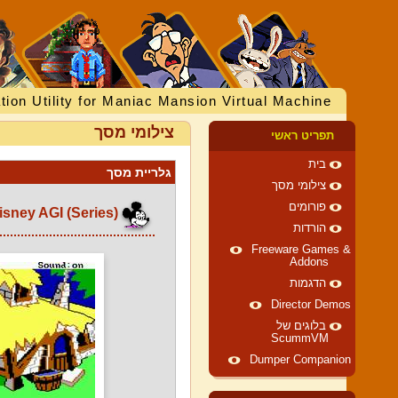
tion Utility for Maniac Mansion Virtual Machine
צילומי מסך
תפריט ראשי
בית
גלריית מסך
צילומי מסך
פורומים
Disney AGI (Series)
הורדות
Freeware Games &
Addons
הדגמות
Director Demos
בלוגים של
ScummVM
Dumper Companion