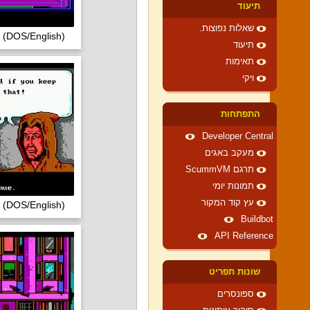
תיעוד
שאלות נפוצות.
 (DOS/English)
תיעוד
תאימות
ויקי
התפתחות
Developer Central
מעקב באגים
תרגם ScummVM
תמונות יומי
עץ קוד המקור
 (DOS/English)
Buildbot
API Reference
שונות תפריט
ספונסרים