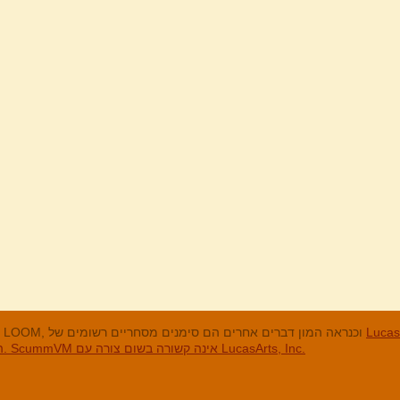
מנים המסחריים
LucasArts, אי הקופים, Maniac Mansion, Throttle Full, The Dig, LOOM, וכנראה המון דברים אחרים הם סימנים מסחריים רשומים של
האחרים והסימנים המסחריים הרשומים הם בבעלות החברות שלהם. ScummVM אינה קשורה בשום צורה עם LucasArts, Inc.