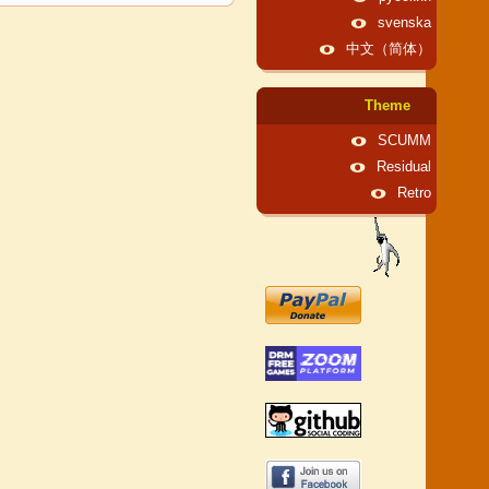
svenska
中文（简体）
Theme
SCUMM
Residual
Retro