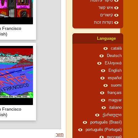
סיקור עיתונות
איש קשר
קישורים
נקודות זכות
 Francisco
ish)
Language
català
Deutsch
Ελληνικά
English
español
suomi
français
magyar
italiano
 Francisco
ish)
ქართული
português (Brasil)
português (Portugal)
חזור
русский