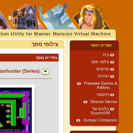
tion Utility for Maniac Mansion Virtual Machine
צילומי מסך
תפריט ראשי
בית
גלריית מסך
צילומי מסך
פורומים
Manhunter (Series)
הורדות
Freeware Games &
Addons
הדגמות
Director Demos
בלוגים של
ScummVM
Dumper Companion