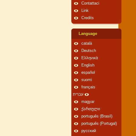
Contattaci
Link
Credits
Language
català
Deutsch
Ελληνικά
English
español
suomi
français
עברית
magyar
ქართული
português (Brasil)
português (Portugal)
русский