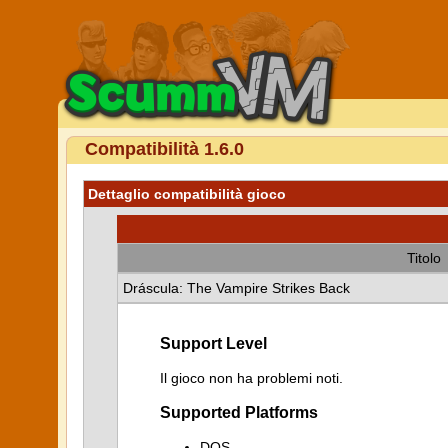
Compatibilità 1.6.0
Dettaglio compatibilità gioco
Titolo
Dráscula: The Vampire Strikes Back
Support Level
Il gioco non ha problemi noti.
Supported Platforms
DOS