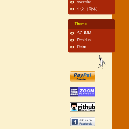
svenska
中文（简体）
Theme
SCUMM
Residual
Retro