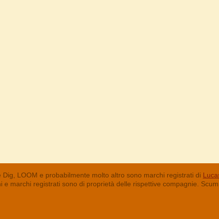
 Dig, LOOM e probabilmente molto altro sono marchi registrati di
Lucas
chi e marchi registrati sono di proprietà delle rispettive compagnie. Sc