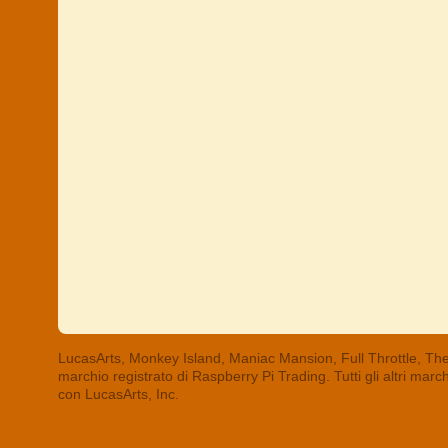
LucasArts, Monkey Island, Maniac Mansion, Full Throttle, The
marchio registrato di Raspberry Pi Trading. Tutti gli altri mar
con LucasArts, Inc.