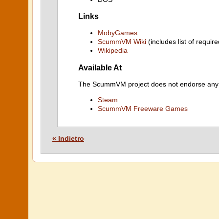
Links
MobyGames
ScummVM Wiki
(includes list of require
Wikipedia
Available At
The ScummVM project does not endorse any ind
Steam
ScummVM Freeware Games
« Indietro