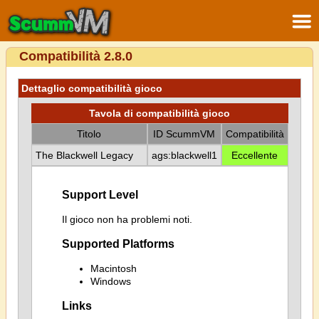
Compatibilità 2.8.0
Dettaglio compatibilità gioco
Tavola di compatibilità gioco
Titolo
ID ScummVM
Compatibilità
The Blackwell Legacy
ags:blackwell1
Eccellente
Support Level
Il gioco non ha problemi noti.
Supported Platforms
Macintosh
Windows
Links