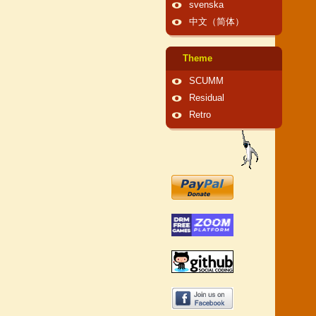
svenska
中文（简体）
Theme
SCUMM
Residual
Retro