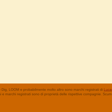
 Dig, LOOM e probabilmente molto altro sono marchi registrati di
Lucas
chi e marchi registrati sono di proprietà delle rispettive compagnie. Sc