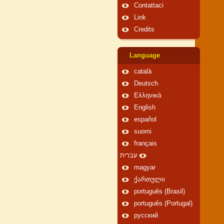
Contattaci
Link
Credits
Language
català
Deutsch
Ελληνικά
English
español
suomi
français
עברית
magyar
ქართული
português (Brasil)
português (Portugal)
русский