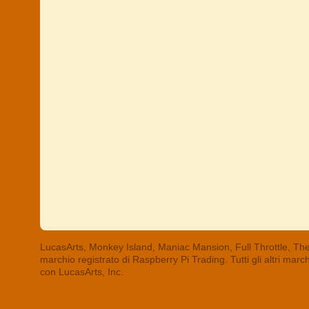
LucasArts, Monkey Island, Maniac Mansion, Full Throttle, The
marchio registrato di Raspberry Pi Trading. Tutti gli altri mar
con LucasArts, Inc.