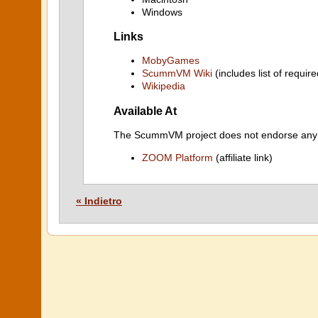
Windows
Links
MobyGames
ScummVM Wiki
(includes list of require
Wikipedia
Available At
The ScummVM project does not endorse any ind
ZOOM Platform
(affiliate link)
« Indietro