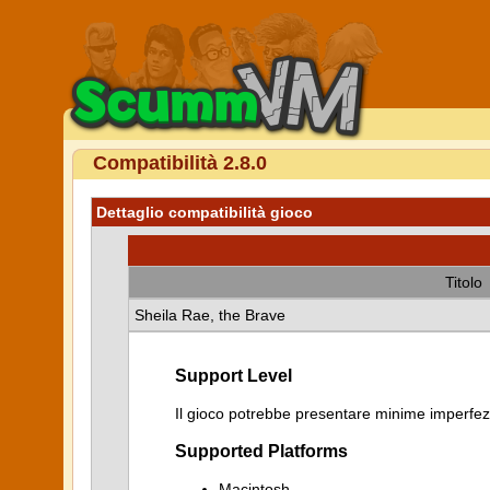
Compatibilità 2.8.0
Dettaglio compatibilità gioco
Titolo
Sheila Rae, the Brave
Support Level
Il gioco potrebbe presentare minime imperfezi
Supported Platforms
Macintosh