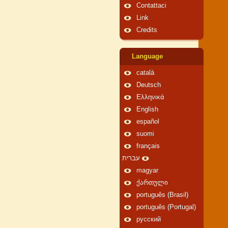
Contattaci
Link
Credits
Language
català
Deutsch
Ελληνικά
English
español
suomi
français
עברית
magyar
ქართული
português (Brasil)
português (Portugal)
русский