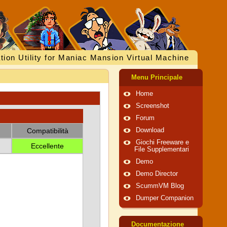
tion Utility for Maniac Mansion Virtual Machine
Menu Principale
Home
Screenshot
Forum
Compatibilità
Download
Giochi Freeware e
Eccellente
File Supplementari
Demo
Demo Director
ScummVM Blog
Dumper Companion
Documentazione