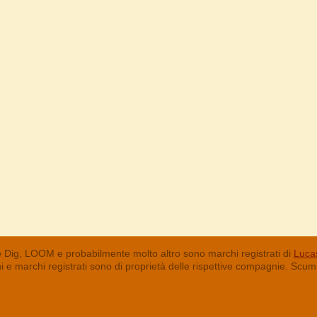
 Dig, LOOM e probabilmente molto altro sono marchi registrati di
Lucas
chi e marchi registrati sono di proprietà delle rispettive compagnie. Sc