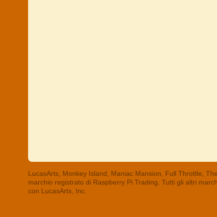
LucasArts, Monkey Island, Maniac Mansion, Full Throttle, The
marchio registrato di Raspberry Pi Trading. Tutti gli altri mar
con LucasArts, Inc.