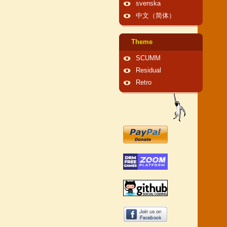
svenska
中文（简体）
Theme
SCUMM
Residual
Retro