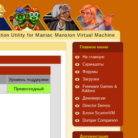
tion Utility for Maniac Mansion Virtual Machine
Главное меню
На главную
Скриншоты
Форумы
Уровень поддержки
Загрузки
Freeware Games &
Превосходный
Addons
Демоверсии
Director Demos
Блоги ScummVM
Dumper Companion
Документация