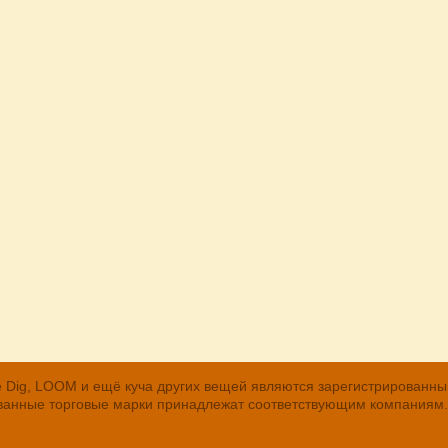
, The Dig, LOOM и ещё куча других вещей являются зарегистрирован
рованные торговые марки принадлежат соответствующим компаниям