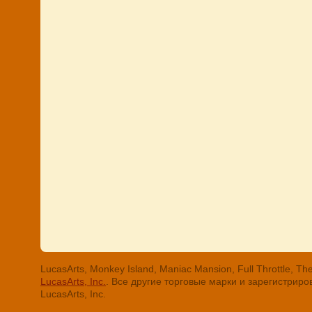
LucasArts, Monkey Island, Maniac Mansion, Full Throttle
LucasArts, Inc.
. Все другие торговые марки и зарегистри
LucasArts, Inc.