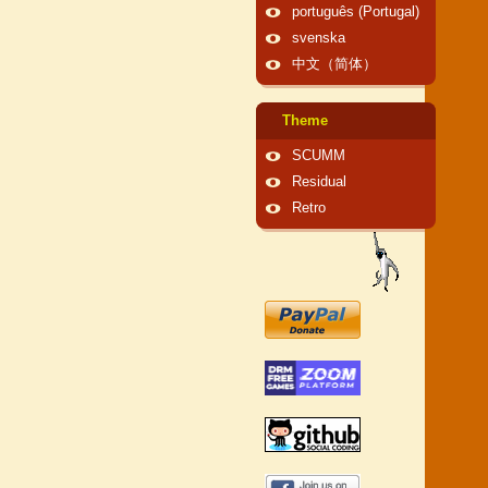
português (Portugal)
svenska
中文（简体）
Theme
SCUMM
Residual
Retro