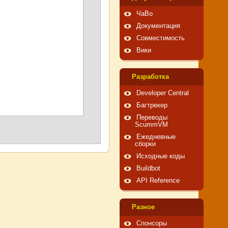
ЧаВо
Документация
Совместимость
Вики
Pазработка
Developer Central
Багтрекер
Переводы
ScummVM
Ежедневные
сборки
Исходные коды
Buildbot
API Reference
Pазное
Спонсоры