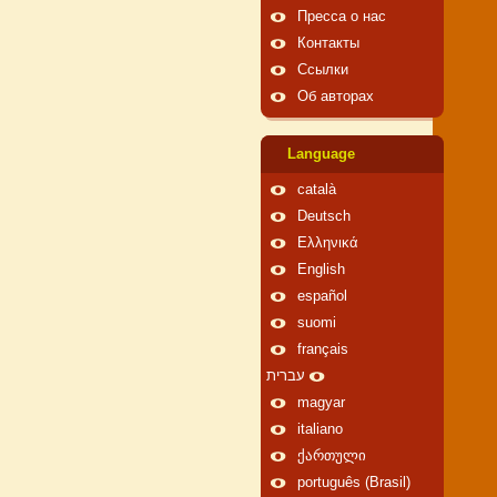
Пресса о нас
Контакты
Ссылки
Об авторах
Language
català
Deutsch
Ελληνικά
English
español
suomi
français
עברית
magyar
italiano
ქართული
português (Brasil)