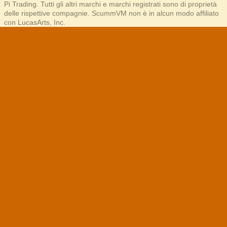
Pi Trading. Tutti gli altri marchi e marchi registrati sono di proprietà
delle rispettive compagnie. ScummVM non è in alcun modo affiliato
con LucasArts, Inc.