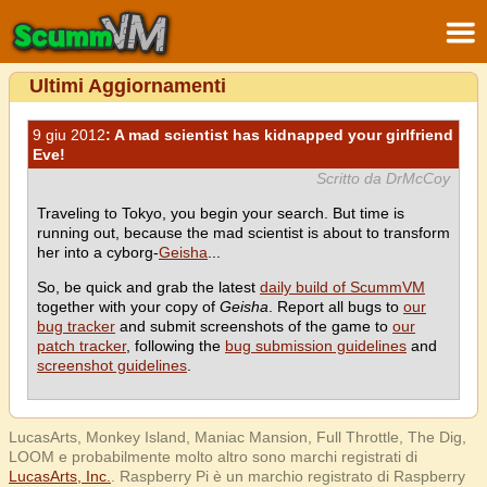
Ultimi Aggiornamenti
9 giu 2012
: A mad scientist has kidnapped your girlfriend
Eve!
Scritto da DrMcCoy
Traveling to Tokyo, you begin your search. But time is
running out, because the mad scientist is about to transform
her into a cyborg-
Geisha
...
So, be quick and grab the latest
daily build of ScummVM
together with your copy of
Geisha
. Report all bugs to
our
bug tracker
and submit screenshots of the game to
our
patch tracker
, following the
bug submission guidelines
and
screenshot guidelines
.
LucasArts, Monkey Island, Maniac Mansion, Full Throttle, The Dig,
LOOM e probabilmente molto altro sono marchi registrati di
LucasArts, Inc.
. Raspberry Pi è un marchio registrato di Raspberry