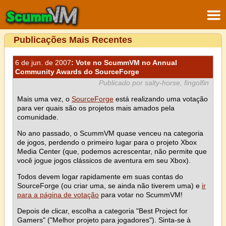
Publicações Mais Recentes
6 de jun. de 2007
: Vote no ScummVM no Annual
Community Awards do SourceForge
Publicado por salty-horse, fingolfin
Mais uma vez, o
SourceForge
está realizando uma votação
para ver quais são os projetos mais amados pela
comunidade.
No ano passado, o ScummVM quase venceu na categoria
de jogos, perdendo o primeiro lugar para o projeto Xbox
Media Center (que, podemos acrescentar, não permite que
você jogue jogos clássicos de aventura em seu Xbox).
Todos devem logar rapidamente em suas contas do
SourceForge (ou criar uma, se ainda não tiverem uma) e
ir
para a página de votação
para votar no ScummVM!
Depois de clicar, escolha a categoria "Best Project for
Gamers" ("Melhor projeto para jogadores"). Sinta-se à