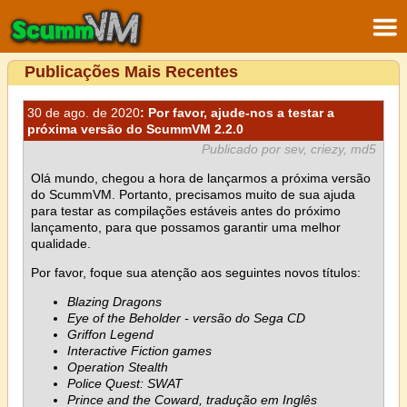
Publicações Mais Recentes
30 de ago. de 2020
: Por favor, ajude-nos a testar a
próxima versão do ScummVM 2.2.0
Publicado por sev, criezy, md5
Olá mundo, chegou a hora de lançarmos a próxima versão
do ScummVM. Portanto, precisamos muito de sua ajuda
para testar as compilações estáveis antes do próximo
lançamento, para que possamos garantir uma melhor
qualidade.
Por favor, foque sua atenção aos seguintes novos títulos:
Blazing Dragons
Eye of the Beholder - versão do Sega CD
Griffon Legend
Interactive Fiction games
Operation Stealth
Police Quest: SWAT
Prince and the Coward, tradução em Inglês