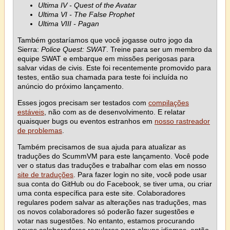
Ultima IV - Quest of the Avatar
Ultima VI - The False Prophet
Ultima VIII - Pagan
Também gostaríamos que você jogasse outro jogo da
Sierra:
Police Quest: SWAT
. Treine para ser um membro da
equipe SWAT e embarque em missões perigosas para
salvar vidas de civis. Este foi recentemente promovido para
testes, então sua chamada para teste foi incluída no
anúncio do próximo lançamento.
Esses jogos precisam ser testados com
compilações
estáveis
, não com as de desenvolvimento. E relatar
quaisquer bugs ou eventos estranhos em
nosso rastreador
de problemas
.
Também precisamos de sua ajuda para atualizar as
traduções do ScummVM para este lançamento. Você pode
ver o status das traduções e trabalhar com elas em nosso
site de traduções
. Para fazer login no site, você pode usar
sua conta do GitHub ou do Facebook, se tiver uma, ou criar
uma conta específica para este site. Colaboradores
regulares podem salvar as alterações nas traduções, mas
os novos colaboradores só poderão fazer sugestões e
votar nas sugestões. No entanto, estamos procurando