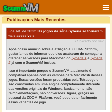
Publicações Mais Recentes
5 de set. de 2023
: Os jogos da série Syberia se tornaram
mais acessíveis
Publicado por sev
Após nosso anúncio sobre a afiliação à ZOOM-Platform,
gostaríamos de informar que eles acabaram de começar a
oferecer as versões para Macintosh do
Syberia 1
e
Syberia
2
já com o ScummVM incluso.
Isso é importante porque o ScummVM atualmente é
compatível apenas com as versões para Macintosh desses
jogos. Essas versões foram produzidas pela Tetraedge e
são construídas em uma engine completamente diferente
das versões originais do Windows; basicamente, são
reimplementações, não conversões. Agora, graças ao
pessoal da ZOOM-Platform, você pode obter facilmente
essas variantes de jogo.