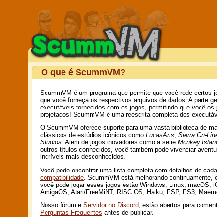
O que é ScummVM?
ScummVM é um programa que permite que você rode certos jog
que você forneça os respectivos arquivos de dados. A parte 
executáveis fornecidos com os jogos, permitindo que você os
projetados! ScummVM é uma reescrita completa dos executáv
O ScummVM oferece suporte para uma vasta biblioteca de mais 
clássicos de estúdios icônicos como
LucasArts
,
Sierra On-Lin
Studios
. Além de jogos inovadores como a série
Monkey Islan
outros títulos conhecidos, você também pode vivenciar aventu
incríveis mais desconhecidos.
Você pode encontrar uma lista completa com detalhes de cada 
compatibilidade
. ScummVM está melhorando continuamente, en
você pode jogar esses jogos estão Windows, Linux, macOS, iO
AmigaOS, Atari/FreeMiNT, RISC OS, Haiku, PSP, PS3, Maemo
Nosso fórum e
Servidor no Discord
, estão abertos para coment
Perguntas Frequentes
antes de publicar.