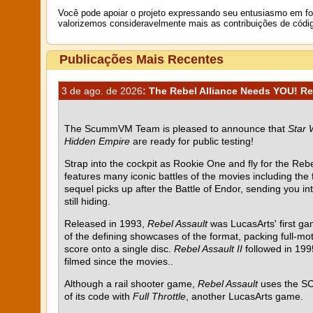
Você pode apoiar o projeto expressando seu entusiasmo em f
valorizemos consideravelmente mais as contribuições de códi
Publicações Mais Recentes
3 de ago. de 2026
: The Rebel Alliance Needs YOU! Reb
The ScummVM Team is pleased to announce that
Star 
Hidden Empire
are ready for public testing!
Strap into the cockpit as Rookie One and fly for the Rebel
features many iconic battles of the movies including the
sequel picks up after the Battle of Endor, sending you i
still hiding.
Released in 1993,
Rebel Assault
was LucasArts' first g
of the defining showcases of the format, packing full-mot
score onto a single disc.
Rebel Assault II
followed in 199
filmed since the movies..
Although a rail shooter game,
Rebel Assault
uses the SC
of its code with
Full Throttle
, another LucasArts game.