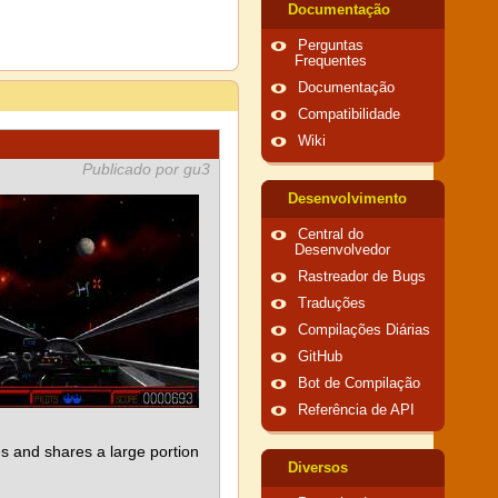
Documentação
Perguntas
Frequentes
Documentação
Compatibilidade
Wiki
Publicado por gu3
Desenvolvimento
Central do
Desenvolvedor
Rastreador de Bugs
Traduções
Compilações Diárias
GitHub
Bot de Compilação
Referência de API
 and shares a large portion
Diversos