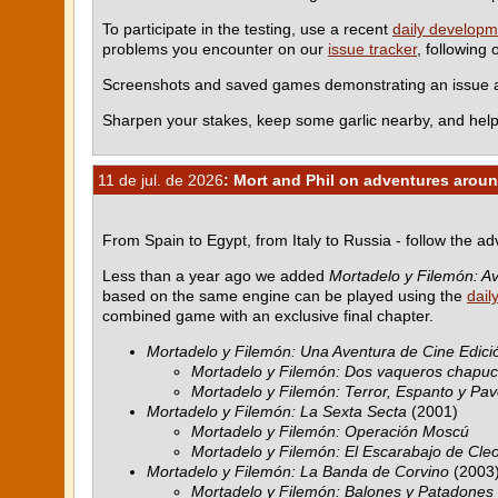
To participate in the testing, use a recent
daily developm
problems you encounter on our
issue tracker
, following
Screenshots and saved games demonstrating an issue ar
Sharpen your stakes, keep some garlic nearby, and help
11 de jul. de 2026
: Mort and Phil on adventures aroun
From Spain to Egypt, from Italy to Russia - follow the a
Less than a year ago we added
Mortadelo y Filemón: Av
based on the same engine can be played using the
dail
combined game with an exclusive final chapter.
Mortadelo y Filemón: Una Aventura de Cine Edició
Mortadelo y Filemón: Dos vaqueros chapu
Mortadelo y Filemón: Terror, Espanto y Pav
Mortadelo y Filemón: La Sexta Secta
(2001)
Mortadelo y Filemón: Operación Moscú
Mortadelo y Filemón: El Escarabajo de Cle
Mortadelo y Filemón: La Banda de Corvino
(2003
Mortadelo y Filemón: Balones y Patadones