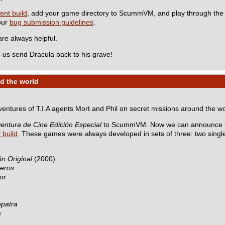
ent build
, add your game directory to ScummVM, and play through the
 our
bug submission guidelines
.
e always helpful.
 us send Dracula back to his grave!
d the world
dventures of T.I.A agents Mort and Phil on secret missions around the wo
entura de Cine Edición Especial
to ScummVM. Now we can announce th
y build
. These games were always developed in sets of three: two sing
n Original
(2000)
ceros
or
opatra
)