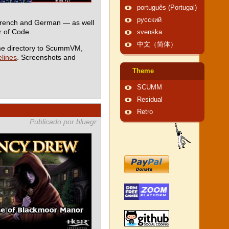
português (Portugal)
русский
 French and German — as well
 of Code.
svenska
中文（简体）
me directory to ScummVM,
lines
. Screenshots and
Theme
SCUMM
Residual
Retro
Publicado por bluegr