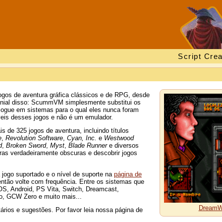
Script Crea
os de aventura gráfica clássicos e de RPG, desde
genial disso: ScummVM simplesmente substitui os
 jogue em sistemas para o qual eles nunca foram
eis desses jogos e não é um emulador.
de 325 jogos de aventura, incluindo títulos
e
,
Revolution Software
,
Cyan, Inc.
e
Westwood
d
,
Broken Sword
,
Myst
,
Blade Runner
e diversos
ras verdadeiramente obscuras e descobrir jogos
jogo suportado e o nível de suporte na
página de
tão volte com frequência. Entre os sistemas que
S, Android, PS Vita, Switch, Dreamcast,
, GCW Zero e muito mais...
DreamW
ários e sugestões. Por favor leia nossa página de