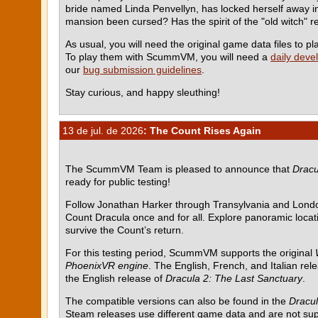
bride named Linda Penvellyn, has locked herself away in 
mansion been cursed? Has the spirit of the "old witch" re
As usual, you will need the original game data files to
To play them with ScummVM, you will need a
daily deve
our
bug submission guidelines
.
Stay curious, and happy sleuthing!
13 de jul. de 2026
: The Count Rises Again
The ScummVM Team is pleased to announce that
Dracu
ready for public testing!
Follow Jonathan Harker through Transylvania and Londo
Count Dracula once and for all. Explore panoramic locati
survive the Count’s return.
For this testing period, ScummVM supports the original
PhoenixVR engine
. The English, French, and Italian rel
the English release of
Dracula 2: The Last Sanctuary
.
The compatible versions can also be found in the
Dracul
Steam releases use different game data and are not su