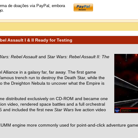
orma de doações via PayPal, embora
go.
el Assault I & II Ready for Testing
Wars: Rebel Assault
and
Star Wars: Rebel Assault II: The
 Alliance in a galaxy far, far away. The first game
 famous trench run to destroy the Death Star, while the
nto the Dreighton Nebula to uncover what the Empire is
ame distributed exclusively on CD-ROM and became one
ion video, rendered space battles and a full orchestral
5 and included the first new
Star Wars
live action video
UMM engine more commonly used for point-and-click adventure games