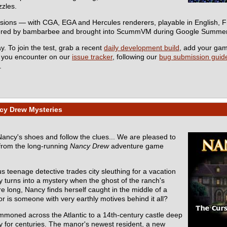
zzles.
rsions — with CGA, EGA and Hercules renderers, playable in English,
eered by bambarbee and brought into ScummVM during Google Summer
y. To join the test, grab a recent
daily development build
, add your ga
s you encounter on our
issue tracker
, following our
bug submission guide
.
cy Drew Mysteries
 Nancy's shoes and follow the clues... We are pleased to
from the long-running
Nancy Drew
adventure game
s teenage detective trades city sleuthing for a vacation
y turns into a mystery when the ghost of the ranch's
e long, Nancy finds herself caught in the middle of a
r is someone with very earthly motives behind it all?
mmoned across the Atlantic to a 14th-century castle deep
ly for centuries. The manor's newest resident, a new