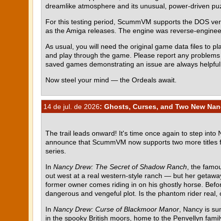
dreamlike atmosphere and its unusual, power-driven pu
For this testing period, ScummVM supports the DOS ve
as the Amiga releases. The engine was reverse-engin
As usual, you will need the original game data files to pla
and play through the game. Please report any problem
saved games demonstrating an issue are always helpful
Now steel your mind — the Ordeals await.
14 de jul. de 2026
: Ghosts, Curses, and Two New Nan
The trail leads onward! It's time once again to step into
announce that ScummVM now supports two more titles 
series.
In
Nancy Drew: The Secret of Shadow Ranch
, the famou
out west at a real western-style ranch — but her getawa
former owner comes riding in on his ghostly horse. Befor
dangerous and vengeful plot. Is the phantom rider real, o
In
Nancy Drew: Curse of Blackmoor Manor
, Nancy is su
in the spooky British moors, home to the Penvellyn fami