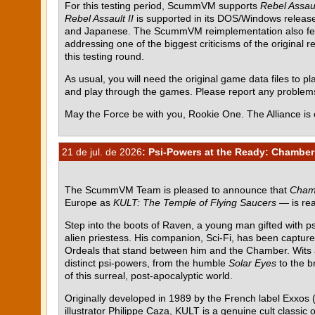
For this testing period, ScummVM supports
Rebel Assau
Rebel Assault II
is supported in its DOS/Windows release 
and Japanese. The ScummVM reimplementation also featur
addressing one of the biggest criticisms of the original r
this testing round.
As usual, you will need the original game data files to pla
and play through the games. Please report any proble
May the Force be with you, Rookie One. The Alliance is 
21 de jul. de 2026
: Psi-Powers at the Ready: Chamber 
The ScummVM Team is pleased to announce that
Chamb
Europe as
KULT: The Temple of Flying Saucers
— is rea
Step into the boots of Raven, a young man gifted with p
alien priestess. His companion, Sci-Fi, has been capture
Ordeals that stand between him and the Chamber. Wits al
distinct psi-powers, from the humble
Solar Eyes
to the b
of this surreal, post-apocalyptic world.
Originally developed in 1989 by the French label Exxos (
illustrator Philippe Caza, KULT is a genuine cult class