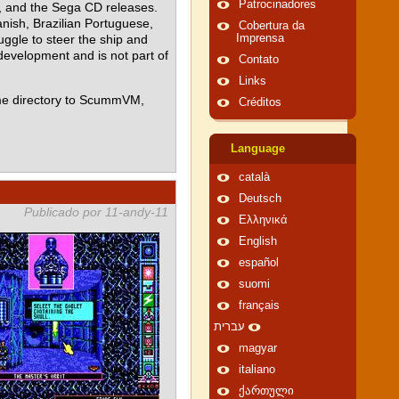
Patrocinadores
e, and the Sega CD releases.
nish, Brazilian Portuguese,
Cobertura da
ggle to steer the ship and
Imprensa
 development and is not part of
Contato
Links
me directory to ScummVM,
Créditos
Language
català
Deutsch
Publicado por 11-andy-11
Ελληνικά
English
español
suomi
français
עברית
magyar
italiano
ქართული