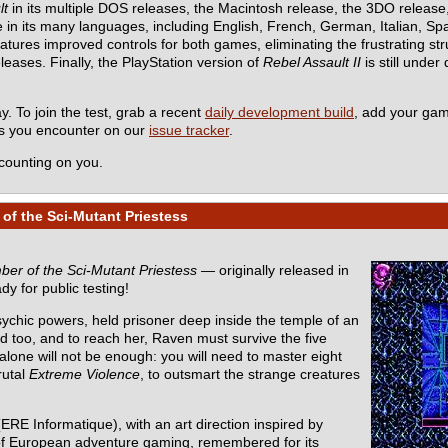
lt
in its multiple DOS releases, the Macintosh release, the 3DO releas
in its many languages, including English, French, German, Italian, Spa
es improved controls for both games, eliminating the frustrating stru
eleases. Finally, the PlayStation version of
Rebel Assault II
is still under
y. To join the test, grab a recent
daily development build
, add your ga
ms you encounter on our
issue tracker
.
counting on you.
of the Sci-Mutant Priestess
er of the Sci-Mutant Priestess
— originally released in
dy for public testing!
sychic powers, held prisoner deep inside the temple of an
d too, and to reach her, Raven must survive the five
one will not be enough: you will need to master eight
rutal
Extreme Violence
, to outsmart the strange creatures
ERE Informatique), with an art direction inspired by
ic of European adventure gaming, remembered for its