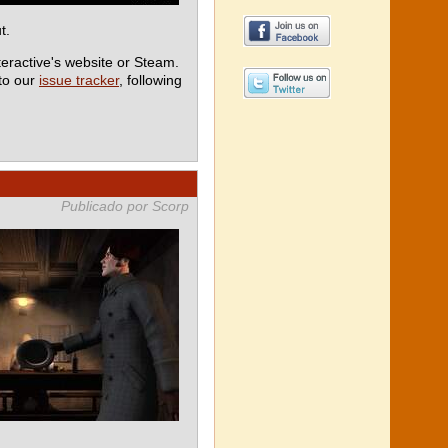
t.
teractive's website or Steam.
 to our
issue tracker
, following
Publicado por Scorp