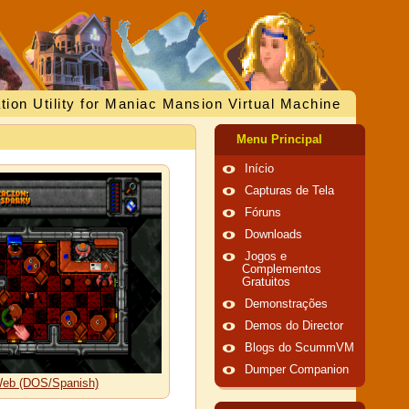
tion Utility for Maniac Mansion Virtual Machine
Menu Principal
Início
Capturas de Tela
Fóruns
Downloads
Jogos e
Complementos
Gratuitos
Demonstrações
Demos do Director
Blogs do ScummVM
Dumper Companion
eb (DOS/Spanish)