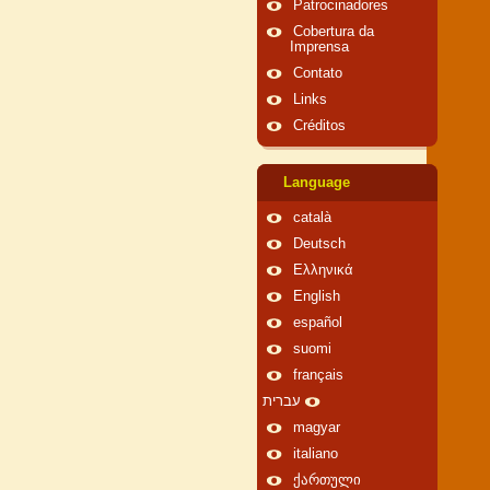
Patrocinadores
Cobertura da
Imprensa
Contato
Links
Créditos
Language
català
Deutsch
Ελληνικά
English
español
suomi
français
עברית
magyar
italiano
ქართული