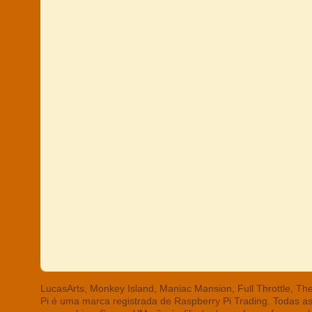
LucasArts, Monkey Island, Maniac Mansion, Full Throttle, T
Pi é uma marca registrada de Raspberry Pi Trading. Todas a