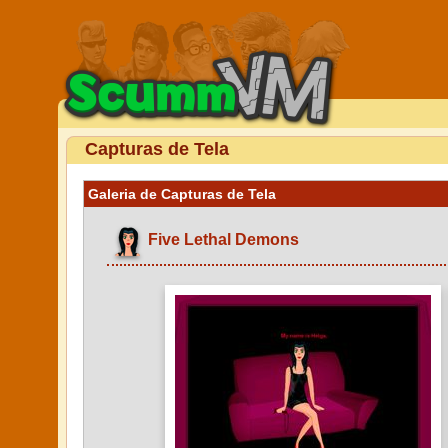
Capturas de Tela
Galeria de Capturas de Tela
Five Lethal Demons