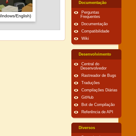
Documentação
Perguntas
indows/English)
Frequentes
Documentação
Compatibilidade
Wiki
Desenvolvimento
Central do
Desenvolvedor
Rastreador de Bugs
Traduções
Compilações Diárias
GitHub
Bot de Compilação
Referência de API
Diversos