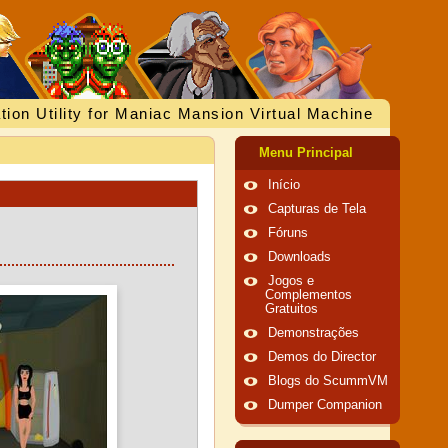
tion Utility for Maniac Mansion Virtual Machine
Menu Principal
Início
Capturas de Tela
Fóruns
Downloads
Jogos e
Complementos
Gratuitos
Demonstrações
Demos do Director
Blogs do ScummVM
Dumper Companion