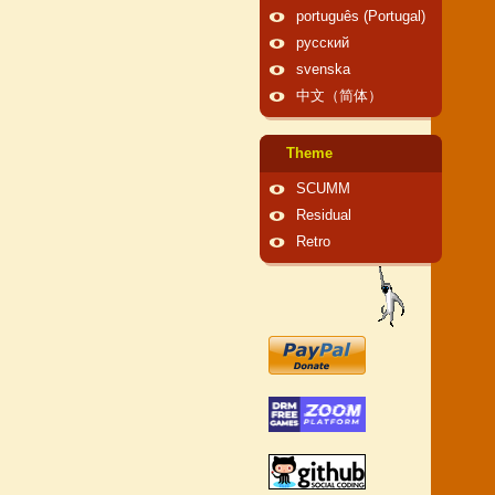
português (Portugal)
русский
svenska
中文（简体）
Theme
SCUMM
Residual
Retro