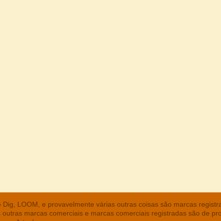
he Dig, LOOM, e provavelmente várias outras coisas são marcas regist
s outras marcas comerciais e marcas comerciais registradas são de pr