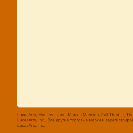
LucasArts, Monkey Island, Maniac Mansion, Full Throttle
LucasArts, Inc.
. Все другие торговые марки и зарегистри
LucasArts, Inc.