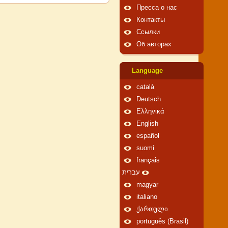
Пресса о нас
Контакты
Ссылки
Об авторах
Language
català
Deutsch
Ελληνικά
English
español
suomi
français
עברית
magyar
italiano
ქართული
português (Brasil)