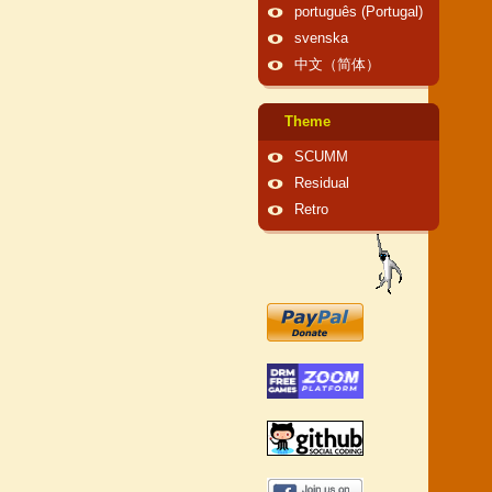
português (Portugal)
svenska
中文（简体）
Theme
SCUMM
Residual
Retro