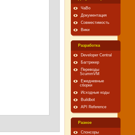
ЧаВо
Документация
Совместимость
Вики
Pазработка
Developer Central
Багтрекер
Переводы
ScummVM
Ежедневные
сборки
Исходные коды
Buildbot
API Reference
Pазное
Спонсоры