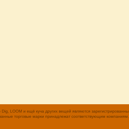
, The Dig, LOOM и ещё куча других вещей являются зарегистрирован
рованные торговые марки принадлежат соответствующим компаниям