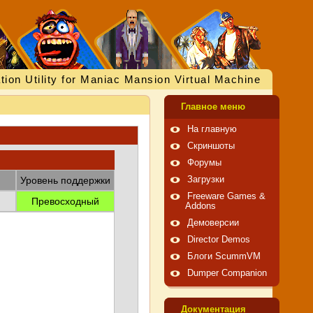
tion Utility for Maniac Mansion Virtual Machine
Главное меню
На главную
Скриншоты
Форумы
Уровень поддержки
Загрузки
Freeware Games &
Превосходный
Addons
Демоверсии
Director Demos
Блоги ScummVM
Dumper Companion
Документация