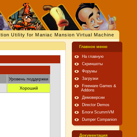
tion Utility for Maniac Mansion Virtual Machine
Главное меню
На главную
Скриншоты
Форумы
Уровень поддержки
Загрузки
Freeware Games &
Хороший
Addons
Демоверсии
Director Demos
Блоги ScummVM
Dumper Companion
Документация