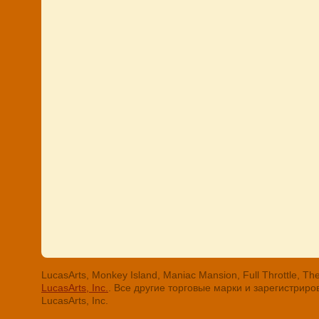
LucasArts, Monkey Island, Maniac Mansion, Full Throttle
LucasArts, Inc.
. Все другие торговые марки и зарегистри
LucasArts, Inc.