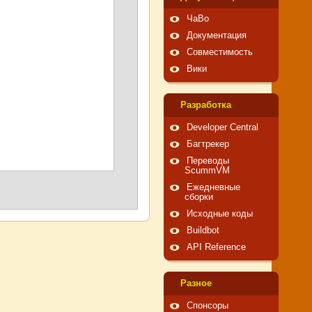
ЧаВо
Документация
Совместимость
Вики
Pазработка
Developer Central
Багтрекер
Переводы
ScummVM
Ежедневные
сборки
Исходные коды
Buildbot
API Reference
Pазное
Спонсоры