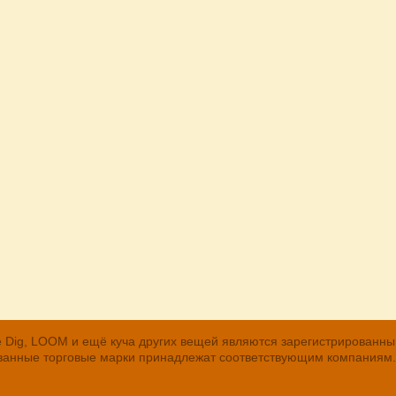
, The Dig, LOOM и ещё куча других вещей являются зарегистрирован
рованные торговые марки принадлежат соответствующим компаниям