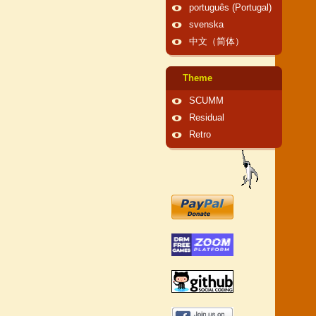
português (Portugal)
svenska
中文（简体）
Theme
SCUMM
Residual
Retro