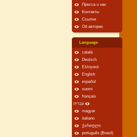
Пресса о нас
Контакты
Ссылки
Об авторах
Language
català
Deutsch
Ελληνικά
English
español
suomi
français
עברית
magyar
italiano
ქართული
português (Brasil)