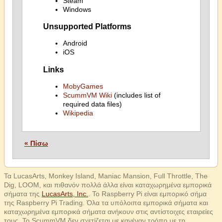
Steam
Windows
Unsupported Platforms
Android
iOS
Links
MobyGames
ScummVM Wiki
(includes list of
required data files)
Wikipedia
« Πίσω
Τα LucasArts, Monkey Island, Maniac Mansion, Full Throttle, The
Dig, LOOM, και πιθανόν πολλά άλλα είναι καταχωρημένα εμπορικά
σήματα της
LucasArts, Inc.
. Το Raspberry Pi είναι εμπορικό σήμα
της Raspberry Pi Trading. Όλα τα υπόλοιπα εμπορικά σήματα και
καταχωρημένα εμπορικά σήματα ανήκουν στις αντίστοιχες εταιρείες
τους. Το ScummVM δεν σχετίζεται με κανέναν τρόπο με τη