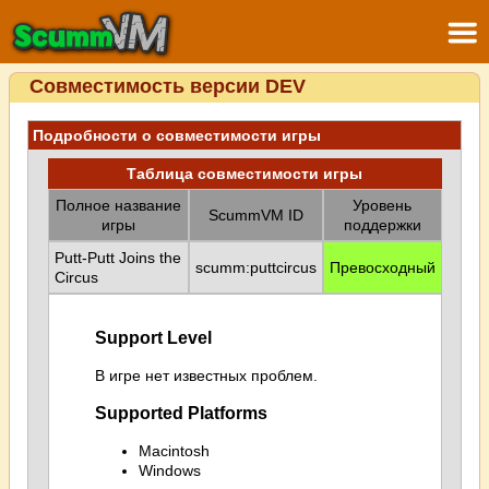
Совместимость версии DEV
Подробности о совместимости игры
Таблица совместимости игры
Полное название
Уровень
ScummVM ID
игры
поддержки
Putt-Putt Joins the
scumm:puttcircus
Превосходный
Circus
Support Level
В игре нет известных проблем.
Supported Platforms
Macintosh
Windows