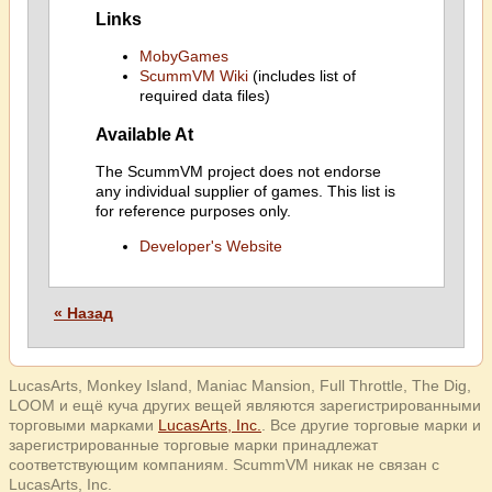
Links
MobyGames
ScummVM Wiki
(includes list of
required data files)
Available At
The ScummVM project does not endorse
any individual supplier of games. This list is
for reference purposes only.
Developer's Website
« Назад
LucasArts, Monkey Island, Maniac Mansion, Full Throttle, The Dig,
LOOM и ещё куча других вещей являются зарегистрированными
торговыми марками
LucasArts, Inc.
. Все другие торговые марки и
зарегистрированные торговые марки принадлежат
соответствующим компаниям. ScummVM никак не связан с
LucasArts, Inc.